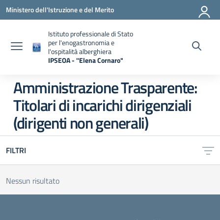
Vai ai contenuti
Vai al menu di navigazione
Vai al footer
Ministero dell'Istruzione e del Merito
Istituto professionale di Stato
per l'enogastronomia e
l'ospitalità alberghiera
IPSEOA - ''Elena Cornaro"
— Visita la pagina iniziale della scuola
Amministrazione Trasparente:
Titolari di incarichi dirigenziali
(dirigenti non generali)
FILTRI
Nessun risultato