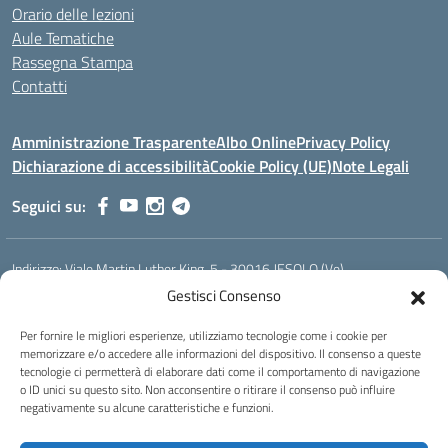
Orario delle lezioni
Aule Tematiche
Rassegna Stampa
Contatti
Amministrazione Trasparente
Albo Online
Privacy Policy
Dichiarazione di accessibilità
Cookie Policy (UE)
Note Legali
Seguici su:
Indirizzo:
Viale Martin Luther King, 5 - 30016 JESOLO (Ve)
Centralino:
0421 92535
Email:
verh020008@istruzione.it
Gestisci Consenso
Posta elettronica certificata (PEC):
verh020008@pec.istruzione.it
Per fornire le migliori esperienze, utilizziamo tecnologie come i cookie per
Codice fiscale: 93023530277
memorizzare e/o accedere alle informazioni del dispositivo. Il consenso a queste
Codice meccanografico:
VERH020008
tecnologie ci permetterà di elaborare dati come il comportamento di navigazione
Codice Indice delle Pubbliche Amministrazioni (IPA): istsc_verh020008
o ID unici su questo sito. Non acconsentire o ritirare il consenso può influire
negativamente su alcune caratteristiche e funzioni.
Codice unico di fatturazione (CUF): UFBI5A
Istituto professionale di Stato per l'enogastronomia e l'ospitalità