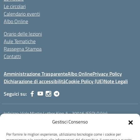
Le circolari
Calendario eventi
Albo Online
Orario delle lezioni
Aule Tematiche
Rassegna Stampa
Contatti
Amministrazione Trasparente
Albo Online
Privacy Policy
Dichiarazione di accessibilità
Cookie Policy (UE)
Note Legali
Seguici su:
Indirizzo:
Viale Martin Luther King, 5 - 30016 JESOLO (Ve)
Centralino:
0421 92535
Email:
verh020008@istruzione.it
Gestisci Consenso
Posta elettronica certificata (PEC):
verh020008@pec.istruzione.it
Per fornire le migliori esperienze, utilizziamo tecnologie come i cookie per
Codice fiscale: 93023530277
memorizzare e/o accedere alle informazioni del dispositivo. Il consenso a queste