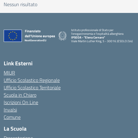
Nessun risultato
Istituto professionale di Stato per
l'enogastronomia e l'ospitalità alberghiera
IPSEOA - ''Elena Cornaro"
Viale Martin Luther King, 5 - 30016 JESOLO (Ve)
— Visita la pagina iniziale della scuola
Link Esterni
MIUR
Ufficio Scolastico Regionale
Ufficio Scolastico Territoriale
Scuola in Chiaro
Iscrizioni On Line
Invalsi
Comune
La Scuola