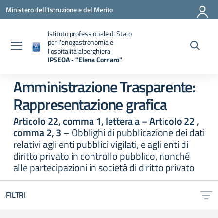
Vai ai contenuti
Vai al menu di navigazione
Vai al footer
Ministero dell'Istruzione e del Merito
Istituto professionale di Stato
per l'enogastronomia e
l'ospitalità alberghiera
IPSEOA - ''Elena Cornaro"
— Visita la pagina iniziale della scuola
Amministrazione Trasparente:
Rappresentazione grafica
Articolo 22, comma 1, lettera a – Articolo 22 ,
comma 2, 3
– Obblighi di pubblicazione dei dati
relativi agli enti pubblici vigilati, e agli enti di
diritto privato in controllo pubblico, nonché
alle partecipazioni in società di diritto privato
FILTRI