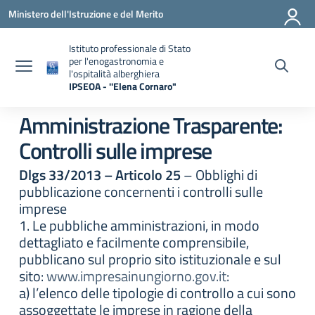
Vai ai contenuti
Vai al menu di navigazione
Vai al footer
Ministero dell'Istruzione e del Merito
Istituto professionale di Stato
per l'enogastronomia e
l'ospitalità alberghiera
IPSEOA - ''Elena Cornaro"
— Visita la pagina iniziale della scuola
Amministrazione Trasparente:
Controlli sulle imprese
Dlgs 33/2013 – Articolo 25
– Obblighi di
pubblicazione concernenti i controlli sulle
imprese
1. Le pubbliche amministrazioni, in modo
dettagliato e facilmente comprensibile,
pubblicano sul proprio sito istituzionale e sul
sito:
www.impresainungiorno.gov.it
:
a) l’elenco delle tipologie di controllo a cui sono
assoggettate le imprese in ragione della