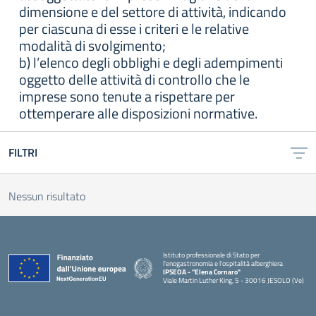
dimensione e del settore di attività, indicando
per ciascuna di esse i criteri e le relative
modalità di svolgimento;
b) l’elenco degli obblighi e degli adempimenti
oggetto delle attività di controllo che le
imprese sono tenute a rispettare per
ottemperare alle disposizioni normative.
FILTRI
Nessun risultato
Istituto professionale di Stato per
l'enogastronomia e l'ospitalità alberghiera
IPSEOA - ''Elena Cornaro"
Viale Martin Luther King, 5 - 30016 JESOLO (Ve)
— Visita la pagina iniziale della scuola