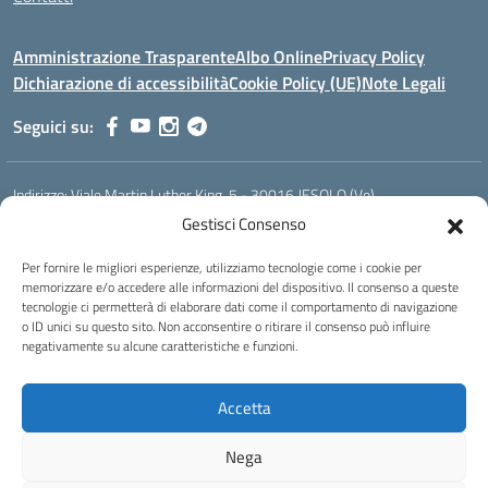
Amministrazione Trasparente
Albo Online
Privacy Policy
Dichiarazione di accessibilità
Cookie Policy (UE)
Note Legali
Seguici su:
Indirizzo:
Viale Martin Luther King, 5 - 30016 JESOLO (Ve)
Centralino:
0421 92535
Email:
verh020008@istruzione.it
Gestisci Consenso
Posta elettronica certificata (PEC):
verh020008@pec.istruzione.it
Per fornire le migliori esperienze, utilizziamo tecnologie come i cookie per
Codice fiscale: 93023530277
memorizzare e/o accedere alle informazioni del dispositivo. Il consenso a queste
Codice meccanografico:
VERH020008
tecnologie ci permetterà di elaborare dati come il comportamento di navigazione
Codice Indice delle Pubbliche Amministrazioni (IPA): istsc_verh020008
o ID unici su questo sito. Non acconsentire o ritirare il consenso può influire
negativamente su alcune caratteristiche e funzioni.
Codice unico di fatturazione (CUF): UFBI5A
Istituto professionale di Stato per l'enogastronomia e l'ospitalità
Accetta
alberghiera
IPSEOA - ''Elena Cornaro"
Nega