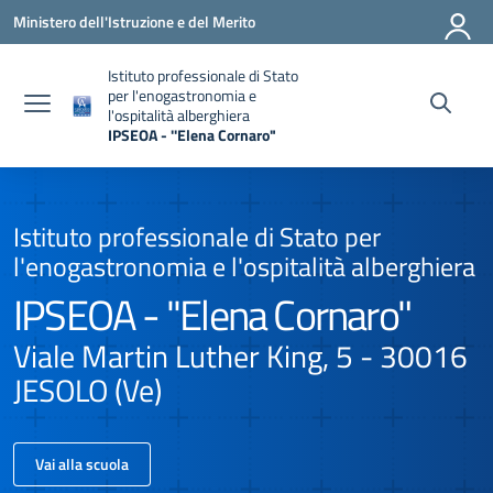
Vai ai contenuti
Vai al menu di navigazione
Vai al footer
Ministero dell'Istruzione e del Merito
Istituto professionale di Stato
per l'enogastronomia e
l'ospitalità alberghiera
IPSEOA - ''Elena Cornaro"
Istituto professionale di Stato per
l'enogastronomia e l'ospitalità alberghiera
IPSEOA - ''Elena Cornaro"
Viale Martin Luther King, 5 - 30016
JESOLO (Ve)
Vai alla scuola