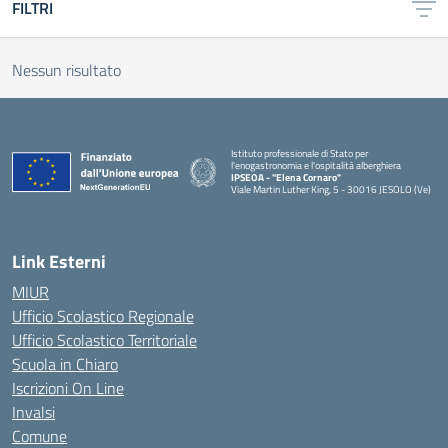
FILTRI
Nessun risultato
Istituto professionale di Stato per
l'enogastronomia e l'ospitalità alberghiera
IPSEOA - ''Elena Cornaro"
Viale Martin Luther King, 5 - 30016 JESOLO (Ve)
— Visita la pagina iniziale della scuola
Link Esterni
MIUR
Ufficio Scolastico Regionale
Ufficio Scolastico Territoriale
Scuola in Chiaro
Iscrizioni On Line
Invalsi
Comune