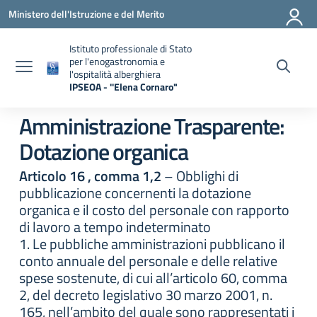
Vai ai contenuti
Vai al menu di navigazione
Vai al footer
Ministero dell'Istruzione e del Merito
Istituto professionale di Stato
per l'enogastronomia e
l'ospitalità alberghiera
IPSEOA - ''Elena Cornaro"
— Visita la pagina iniziale della scuola
Amministrazione Trasparente:
Dotazione organica
Articolo 16 , comma 1,2
– Obblighi di
pubblicazione concernenti la dotazione
organica e il costo del personale con rapporto
di lavoro a tempo indeterminato
1. Le pubbliche amministrazioni pubblicano il
conto annuale del personale e delle relative
spese sostenute, di cui all’articolo 60, comma
2, del decreto legislativo 30 marzo 2001, n.
165, nell’ambito del quale sono rappresentati i