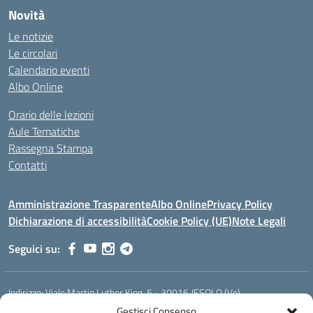
Novità
Le notizie
Le circolari
Calendario eventi
Albo Online
Orario delle lezioni
Aule Tematiche
Rassegna Stampa
Contatti
Amministrazione Trasparente
Albo Online
Privacy Policy
Dichiarazione di accessibilità
Cookie Policy (UE)
Note Legali
Seguici su:
Indirizzo:
Viale Martin Luther King, 5 - 30016 JESOLO (Ve)
Centralino:
0421 92535
Email:
verh020008@istruzione.it
Gestisci Consenso