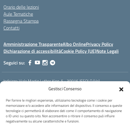
Orario delle lezioni
Aule Tematiche
Rassegna Stampa
Contatti
Amministrazione Trasparente
Albo Online
Privacy Policy
Dichiarazione di accessibilità
Cookie Policy (UE)
Note Legali
Seguici su:
Indirizzo:
Viale Martin Luther King, 5 - 30016 JESOLO (Ve)
Centralino:
0421 92535
Email:
verh020008@istruzione.it
Gestisci Consenso
Posta elettronica certificata (PEC):
verh020008@pec.istruzione.it
Per fornire le migliori esperienze, utilizziamo tecnologie come i cookie per
Codice fiscale: 93023530277
memorizzare e/o accedere alle informazioni del dispositivo. Il consenso a queste
Codice meccanografico:
VERH020008
tecnologie ci permetterà di elaborare dati come il comportamento di navigazione
Codice Indice delle Pubbliche Amministrazioni (IPA): istsc_verh020008
o ID unici su questo sito. Non acconsentire o ritirare il consenso può influire
negativamente su alcune caratteristiche e funzioni.
Codice unico di fatturazione (CUF): UFBI5A