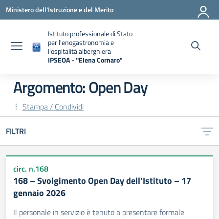
Vai ai contenuti
Vai al menu di navigazione
Vai al footer
Ministero dell'Istruzione e del Merito
Istituto professionale di Stato
per l'enogastronomia e
l'ospitalità alberghiera
IPSEOA - ''Elena Cornaro"
— Visita la pagina iniziale della scuola
Argomento: Open Day
Stampa / Condividi
FILTRI
circ. n.168
168 – Svolgimento Open Day dell’Istituto – 17
gennaio 2026
Il personale in servizio è tenuto a presentare formale