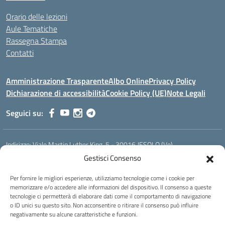
Orario delle lezioni
Aule Tematiche
Rassegna Stampa
Contatti
Amministrazione Trasparente
Albo Online
Privacy Policy
Dichiarazione di accessibilità
Cookie Policy (UE)
Note Legali
Seguici su:
Indirizzo:
Viale Martin Luther King, 5 - 30016 JESOLO (Ve)
Centralino:
0421 92535
Email:
verh020008@istruzione.it
Gestisci Consenso
Posta elettronica certificata (PEC):
verh020008@pec.istruzione.it
Per fornire le migliori esperienze, utilizziamo tecnologie come i cookie per
Codice fiscale: 93023530277
memorizzare e/o accedere alle informazioni del dispositivo. Il consenso a queste
Codice meccanografico:
VERH020008
tecnologie ci permetterà di elaborare dati come il comportamento di navigazione
Codice Indice delle Pubbliche Amministrazioni (IPA): istsc_verh020008
o ID unici su questo sito. Non acconsentire o ritirare il consenso può influire
negativamente su alcune caratteristiche e funzioni.
Codice unico di fatturazione (CUF): UFBI5A