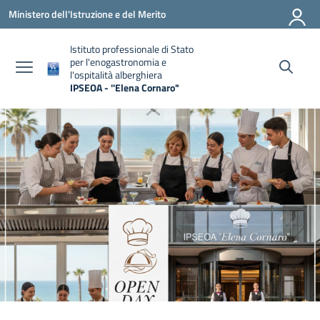
Vai ai contenuti
Vai al menu di navigazione
Vai al footer
Ministero dell'Istruzione e del Merito
Istituto professionale di Stato
per l'enogastronomia e
l'ospitalità alberghiera
IPSEOA - ''Elena Cornaro"
— Visita la pagina iniziale della scuola