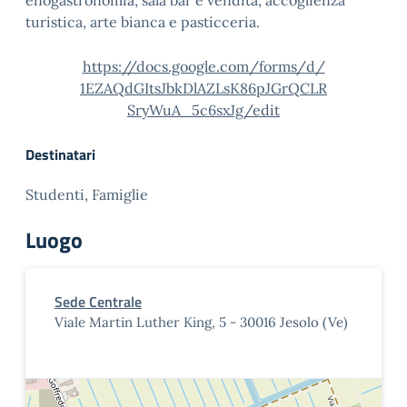
enogastronomia, sala bar e vendita, accoglienza
turistica, arte bianca e pasticceria.
https://docs.google.com/forms/
d/
1EZAQdGItsJbkDlAZLsK86pJGrQCLR
SryWuA_5c6sxJg/edit
Destinatari
Studenti, Famiglie
Luogo
Sede Centrale
Viale Martin Luther King, 5 - 30016 Jesolo (Ve)