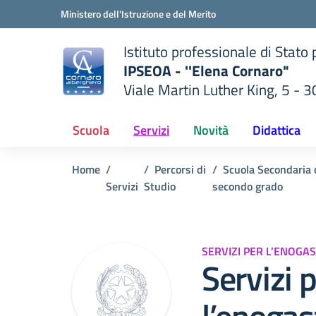
Vai ai contenuti
Vai al menu di navigazione
Vai al footer
Ministero dell'Istruzione e del Merito
Istituto professionale di Stato
IPSEOA - ''Elena Cornaro"
Viale Martin Luther King, 5 - 
— Visita la pagina iniziale del
lla scuola
Scuola
Servizi
Novità
Didattica
Home
Percorsi di
Scuola Secondaria 
Servizi
Studio
secondo grado
SERVIZI PER L’ENOGA
Servizi 