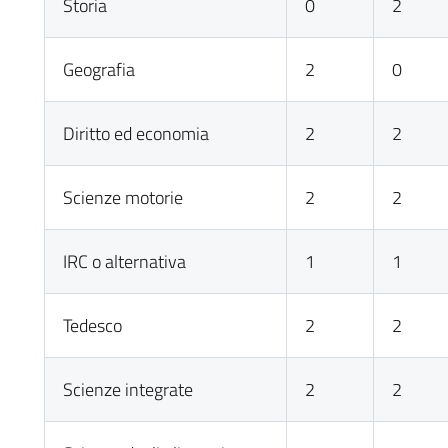
Storia
0
2
Geografia
2
0
Diritto ed economia
2
2
Scienze motorie
2
2
IRC o alternativa
1
1
Tedesco
2
2
Scienze integrate
2
2