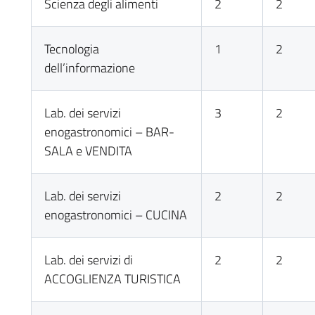
Scienza degli alimenti
2
2
Tecnologia
1
2
dell’informazione
Lab. dei servizi
3
2
enogastronomici – BAR-
SALA e VENDITA
Lab. dei servizi
2
2
enogastronomici – CUCINA
Lab. dei servizi di
2
2
ACCOGLIENZA TURISTICA