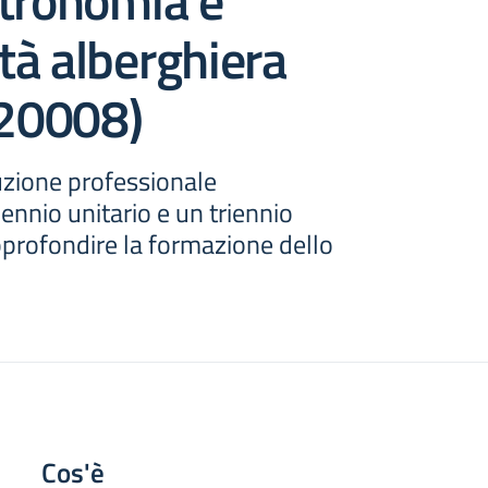
stronomia e
ità alberghiera
20008)
ruzione professionale
nnio unitario e un triennio
pprofondire la formazione dello
Cos'è