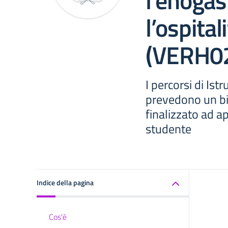
l’enoga
l’ospital
(VERH0
I percorsi di Ist
prevedono un bie
finalizzato ad a
studente
Indice della pagina
Cos'è