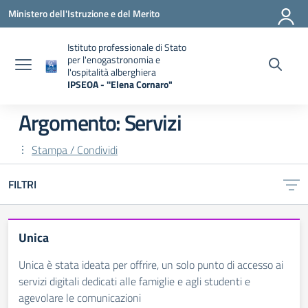
Vai ai contenuti
Vai al menu di navigazione
Vai al footer
Ministero dell'Istruzione e del Merito
Istituto professionale di Stato
per l'enogastronomia e
l'ospitalità alberghiera
IPSEOA - ''Elena Cornaro"
— Visita la pagina iniziale della scuola
Argomento: Servizi
Stampa / Condividi
FILTRI
Unica
Unica è stata ideata per offrire, un solo punto di accesso ai
servizi digitali dedicati alle famiglie e agli studenti e
agevolare le comunicazioni