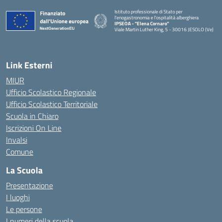
Istituto professionale di Stato per
l'enogastronomia e l'ospitalità alberghiera
IPSEOA - ''Elena Cornaro"
Viale Martin Luther King, 5 - 30016 JESOLO (Ve)
— Visita la pagina iniziale della scuola
Link Esterni
MIUR
Ufficio Scolastico Regionale
Ufficio Scolastico Territoriale
Scuola in Chiaro
Iscrizioni On Line
Invalsi
Comune
La Scuola
Presentazione
I luoghi
Le persone
I numeri della scuola