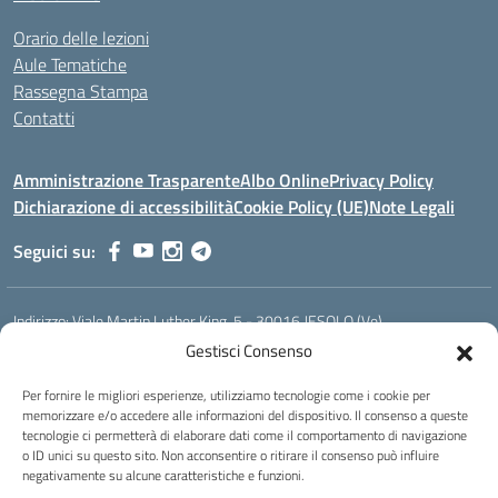
Orario delle lezioni
Aule Tematiche
Rassegna Stampa
Contatti
Amministrazione Trasparente
Albo Online
Privacy Policy
Dichiarazione di accessibilità
Cookie Policy (UE)
Note Legali
Seguici su:
Indirizzo:
Viale Martin Luther King, 5 - 30016 JESOLO (Ve)
Centralino:
0421 92535
Email:
verh020008@istruzione.it
Gestisci Consenso
Posta elettronica certificata (PEC):
verh020008@pec.istruzione.it
Per fornire le migliori esperienze, utilizziamo tecnologie come i cookie per
Codice fiscale: 93023530277
memorizzare e/o accedere alle informazioni del dispositivo. Il consenso a queste
Codice meccanografico:
VERH020008
tecnologie ci permetterà di elaborare dati come il comportamento di navigazione
Codice Indice delle Pubbliche Amministrazioni (IPA): istsc_verh020008
o ID unici su questo sito. Non acconsentire o ritirare il consenso può influire
negativamente su alcune caratteristiche e funzioni.
Codice unico di fatturazione (CUF): UFBI5A