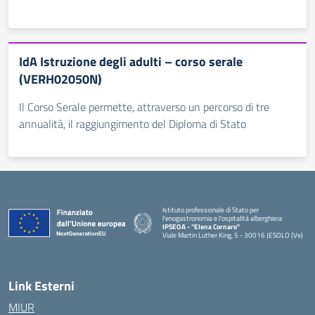
IdA Istruzione degli adulti – corso serale
(VERH02050N)
Il Corso Serale permette, attraverso un percorso di tre
annualità, il raggiungimento del Diploma di Stato
Istituto professionale di Stato per
l'enogastronomia e l'ospitalità alberghiera
IPSEOA - ''Elena Cornaro"
Viale Martin Luther King, 5 - 30016 JESOLO (Ve)
— Visita la pagina iniziale della scuola
Link Esterni
MIUR