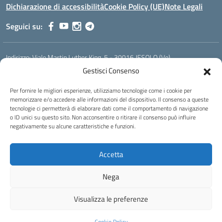
Dichiarazione di accessibilità
Cookie Policy (UE)
Note Legali
Seguici su:
Indirizzo:
Viale Martin Luther King, 5 - 30016 JESOLO (Ve)
Centralino:
0421 92535
Email:
verh020008@istruzione.it
Gestisci Consenso
Posta elettronica certificata (PEC):
verh020008@pec.istruzione.it
Per fornire le migliori esperienze, utilizziamo tecnologie come i cookie per
Codice fiscale: 93023530277
memorizzare e/o accedere alle informazioni del dispositivo. Il consenso a queste
Codice meccanografico:
VERH020008
tecnologie ci permetterà di elaborare dati come il comportamento di navigazione
Codice Indice delle Pubbliche Amministrazioni (IPA): istsc_verh020008
o ID unici su questo sito. Non acconsentire o ritirare il consenso può influire
negativamente su alcune caratteristiche e funzioni.
Codice unico di fatturazione (CUF): UFBI5A
Istituto professionale di Stato per l'enogastronomia e l'ospitalità
Accetta
alberghiera
IPSEOA - ''Elena Cornaro"
Nega
Idea e progetto di Designers Italia
Visualizza le preferenze
Cookie Policy