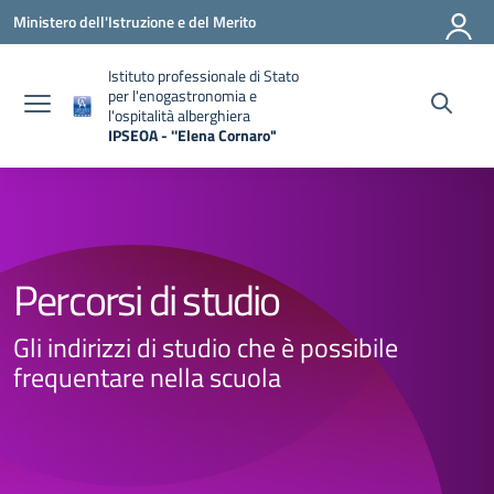
Vai ai contenuti
Vai al menu di navigazione
Vai al footer
Ministero dell'Istruzione e del Merito
Istituto professionale di Stato
per l'enogastronomia e
l'ospitalità alberghiera
IPSEOA - ''Elena Cornaro"
— Visita la pagina iniziale della scuola
Percorsi di studio
Gli indirizzi di studio che è possibile
frequentare nella scuola