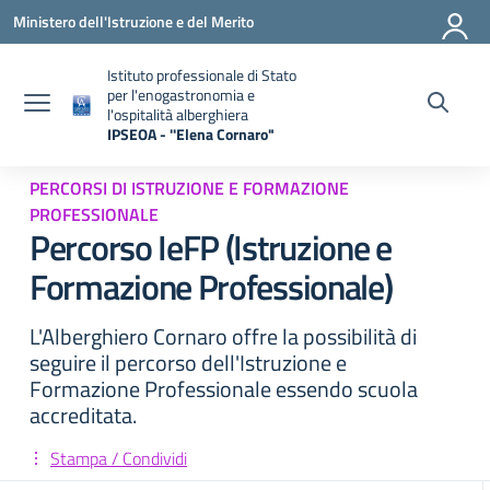
Vai ai contenuti
Vai al menu di navigazione
Vai al footer
Ministero dell'Istruzione e del Merito
Istituto professionale di Stato
per l'enogastronomia e
l'ospitalità alberghiera
IPSEOA - ''Elena Cornaro"
— Visita la pagina iniziale della scuola
PERCORSI DI ISTRUZIONE E FORMAZIONE
PROFESSIONALE
Percorso IeFP (Istruzione e
Formazione Professionale)
L'Alberghiero Cornaro offre la possibilità di
seguire il percorso dell'Istruzione e
Formazione Professionale essendo scuola
accreditata.
Stampa / Condividi