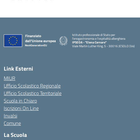
Istituto professionale di Stato per
l'enogastronomia e l'ospitalità alberghiera
IPSEOA - ''Elena Cornaro"
Viale Martin Luther King, 5 - 30016 JESOLO (Ve)
— Visita la pagina iniziale della scuola
Link Esterni
MIUR
Ufficio Scolastico Regionale
Ufficio Scolastico Territoriale
Scuola in Chiaro
Iscrizioni On Line
Invalsi
Comune
La Scuola