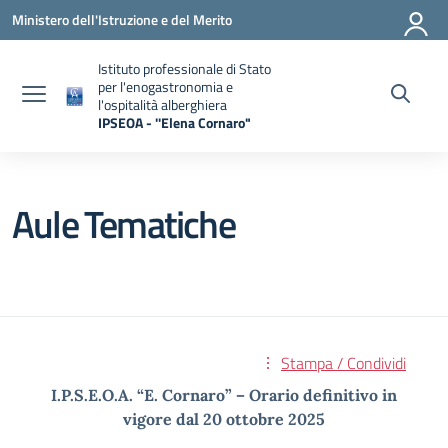
Vai ai contenuti
Vai al menu di navigazione
Vai al footer
Ministero dell'Istruzione e del Merito
Istituto professionale di Stato
per l'enogastronomia e
l'ospitalità alberghiera
IPSEOA - ''Elena Cornaro"
— Visita la pagina iniziale della scuola
Aule Tematiche
Stampa / Condividi
I.P.S.E.O.A. “E. Cornaro” – Orario definitivo in
vigore dal 20 ottobre 2025