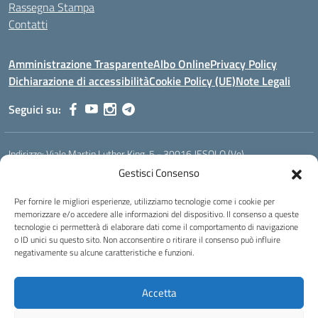
Rassegna Stampa
Contatti
Amministrazione Trasparente
Albo Online
Privacy Policy
Dichiarazione di accessibilità
Cookie Policy (UE)
Note Legali
Seguici su:
Indirizzo:
Viale Martin Luther King, 5 - 30016 JESOLO (Ve)
Centralino:
0421 92535
Email:
verh020008@istruzione.it
Gestisci Consenso
Posta elettronica certificata (PEC):
verh020008@pec.istruzione.it
Per fornire le migliori esperienze, utilizziamo tecnologie come i cookie per
Codice fiscale: 93023530277
memorizzare e/o accedere alle informazioni del dispositivo. Il consenso a queste
Codice meccanografico:
VERH020008
tecnologie ci permetterà di elaborare dati come il comportamento di navigazione
Codice Indice delle Pubbliche Amministrazioni (IPA): istsc_verh020008
o ID unici su questo sito. Non acconsentire o ritirare il consenso può influire
negativamente su alcune caratteristiche e funzioni.
Codice unico di fatturazione (CUF): UFBI5A
Istituto professionale di Stato per l'enogastronomia e l'ospitalità
Accetta
alberghiera
IPSEOA - ''Elena Cornaro"