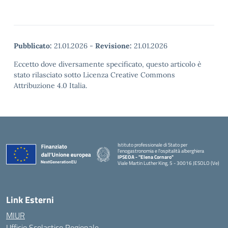
Pubblicato:
21.01.2026
-
Revisione:
21.01.2026
Eccetto dove diversamente specificato, questo articolo è
stato rilasciato sotto Licenza Creative Commons
Attribuzione 4.0 Italia.
Istituto professionale di Stato per
l'enogastronomia e l'ospitalità alberghiera
IPSEOA - ''Elena Cornaro"
Viale Martin Luther King, 5 - 30016 JESOLO (Ve)
— Visita la pagina iniziale della scuola
Link Esterni
MIUR
Ufficio Scolastico Regionale