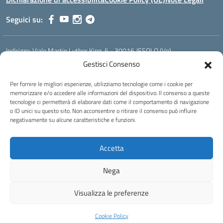
Seguici su:
Indirizzo:
Viale Martin Luther King, 5 - 30016 JESOLO (Ve)
Centralino:
0421 92535
Email:
verh020008@istruzione.it
Gestisci Consenso
Posta elettronica certificata (PEC):
verh020008@pec.istruzione.it
Per fornire le migliori esperienze, utilizziamo tecnologie come i cookie per
Codice fiscale: 93023530277
memorizzare e/o accedere alle informazioni del dispositivo. Il consenso a queste
Codice meccanografico:
VERH020008
tecnologie ci permetterà di elaborare dati come il comportamento di navigazione
Codice Indice delle Pubbliche Amministrazioni (IPA): istsc_verh020008
o ID unici su questo sito. Non acconsentire o ritirare il consenso può influire
negativamente su alcune caratteristiche e funzioni.
Codice unico di fatturazione (CUF): UFBI5A
Istituto professionale di Stato per l'enogastronomia e l'ospitalità
Accetta
alberghiera
IPSEOA - ''Elena Cornaro"
Nega
Idea e progetto di Designers Italia
Visualizza le preferenze
Cookie Policy