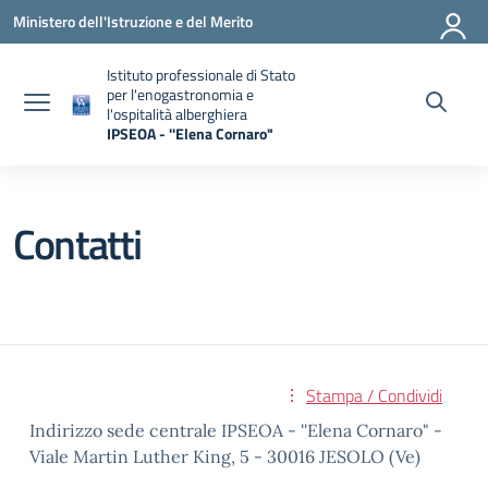
Vai ai contenuti
Vai al menu di navigazione
Vai al footer
Ministero dell'Istruzione e del Merito
Istituto professionale di Stato
per l'enogastronomia e
l'ospitalità alberghiera
IPSEOA - ''Elena Cornaro"
— Visita la pagina iniziale della scuola
Contatti
Stampa / Condividi
Indirizzo sede centrale IPSEOA - ''Elena Cornaro" -
Viale Martin Luther King, 5 - 30016 JESOLO (Ve)