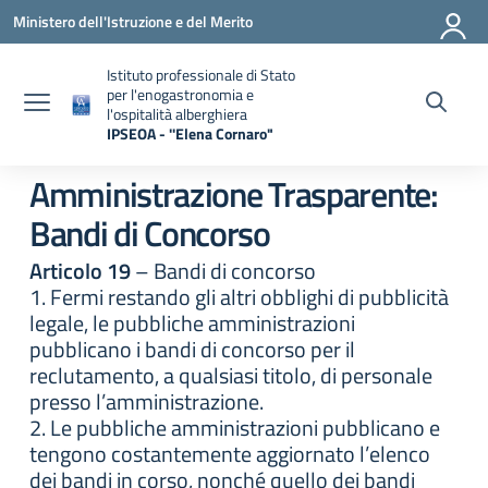
Vai ai contenuti
Vai al menu di navigazione
Vai al footer
Ministero dell'Istruzione e del Merito
Istituto professionale di Stato
per l'enogastronomia e
l'ospitalità alberghiera
IPSEOA - ''Elena Cornaro"
— Visita la pagina iniziale della scuola
Amministrazione Trasparente:
Bandi di Concorso
Articolo 19
– Bandi di concorso
1. Fermi restando gli altri obblighi di pubblicità
legale, le pubbliche amministrazioni
pubblicano i bandi di concorso per il
reclutamento, a qualsiasi titolo, di personale
presso l’amministrazione.
2. Le pubbliche amministrazioni pubblicano e
tengono costantemente aggiornato l’elenco
dei bandi in corso, nonché quello dei bandi