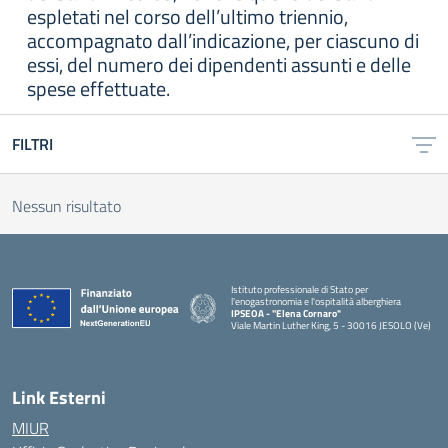
espletati nel corso dell’ultimo triennio,
accompagnato dall’indicazione, per ciascuno di
essi, del numero dei dipendenti assunti e delle
spese effettuate.
FILTRI
Nessun risultato
Istituto professionale di Stato per
l'enogastronomia e l'ospitalità alberghiera
IPSEOA - ''Elena Cornaro"
Viale Martin Luther King, 5 - 30016 JESOLO (Ve)
— Visita la pagina iniziale della scuola
Link Esterni
MIUR