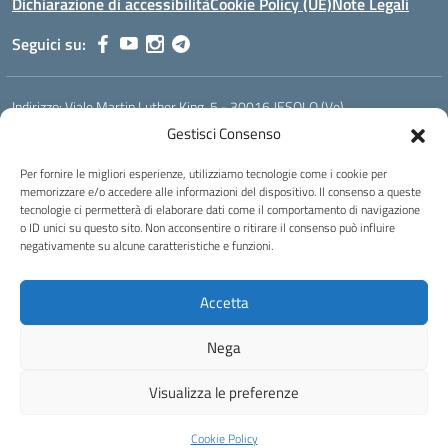
Dichiarazione di accessibilità
Cookie Policy (UE)
Note Legali
Seguici su:
Indirizzo:
Viale Martin Luther King, 5 - 30016 JESOLO (Ve)
Centralino:
0421 92535
Email:
verh020008@istruzione.it
Gestisci Consenso
Posta elettronica certificata (PEC):
verh020008@pec.istruzione.it
Per fornire le migliori esperienze, utilizziamo tecnologie come i cookie per
Codice fiscale: 93023530277
memorizzare e/o accedere alle informazioni del dispositivo. Il consenso a queste
Codice meccanografico:
VERH020008
tecnologie ci permetterà di elaborare dati come il comportamento di navigazione
Codice Indice delle Pubbliche Amministrazioni (IPA): istsc_verh020008
o ID unici su questo sito. Non acconsentire o ritirare il consenso può influire
negativamente su alcune caratteristiche e funzioni.
Codice unico di fatturazione (CUF): UFBI5A
Istituto professionale di Stato per l'enogastronomia e l'ospitalità
Accetta
alberghiera
IPSEOA - ''Elena Cornaro"
Nega
Idea e progetto di Designers Italia
Visualizza le preferenze
Cookie Policy