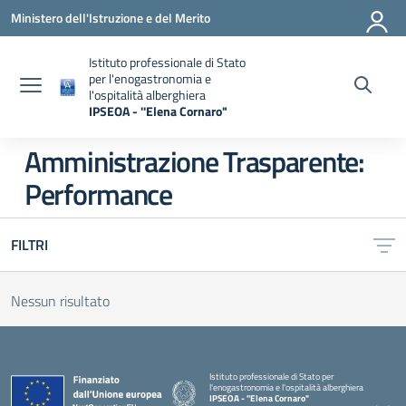
Vai ai contenuti
Vai al menu di navigazione
Vai al footer
Ministero dell'Istruzione e del Merito
Istituto professionale di Stato
per l'enogastronomia e
l'ospitalità alberghiera
IPSEOA - ''Elena Cornaro"
— Visita la pagina iniziale della scuola
Amministrazione Trasparente:
Performance
FILTRI
Nessun risultato
Istituto professionale di Stato per
l'enogastronomia e l'ospitalità alberghiera
IPSEOA - ''Elena Cornaro"