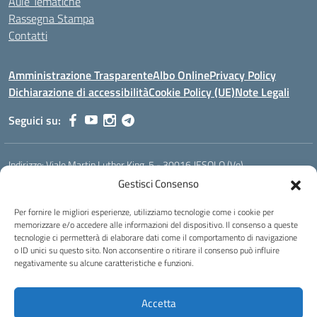
Aule Tematiche
Rassegna Stampa
Contatti
Amministrazione Trasparente
Albo Online
Privacy Policy
Dichiarazione di accessibilità
Cookie Policy (UE)
Note Legali
Seguici su:
Indirizzo:
Viale Martin Luther King, 5 - 30016 JESOLO (Ve)
Centralino:
0421 92535
Email:
verh020008@istruzione.it
Gestisci Consenso
Posta elettronica certificata (PEC):
verh020008@pec.istruzione.it
Per fornire le migliori esperienze, utilizziamo tecnologie come i cookie per
Codice fiscale: 93023530277
memorizzare e/o accedere alle informazioni del dispositivo. Il consenso a queste
Codice meccanografico:
VERH020008
tecnologie ci permetterà di elaborare dati come il comportamento di navigazione
Codice Indice delle Pubbliche Amministrazioni (IPA): istsc_verh020008
o ID unici su questo sito. Non acconsentire o ritirare il consenso può influire
negativamente su alcune caratteristiche e funzioni.
Codice unico di fatturazione (CUF): UFBI5A
Istituto professionale di Stato per l'enogastronomia e l'ospitalità
Accetta
alberghiera