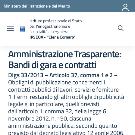
Vai ai contenuti
Vai al menu di navigazione
Vai al footer
Ministero dell'Istruzione e del Merito
Istituto professionale di Stato
per l'enogastronomia e
l'ospitalità alberghiera
IPSEOA - ''Elena Cornaro"
— Visita la pagina iniziale della scuola
Amministrazione Trasparente:
Bandi di gara e contratti
Dlgs 33/2013 – Articolo 37, comma 1 e 2
–
Obblighi di pubblicazione concernenti i
contratti pubblici di lavori, servizi e forniture
1. Fermi restando gli altri obblighi di pubblicità
legale e, in particolare, quelli previsti
dall’articolo 1, comma 32, della legge 6
novembre 2012, n. 190, ciascuna
amministrazione pubblica, secondo quanto
previsto dal decreto legislativo 12 aprile 2006,