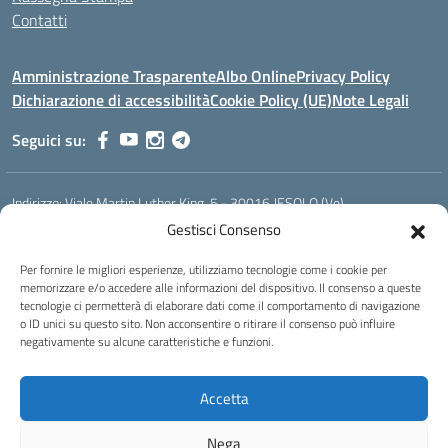
Contatti
Amministrazione Trasparente
Albo Online
Privacy Policy
Dichiarazione di accessibilità
Cookie Policy (UE)
Note Legali
Seguici su:
Indirizzo:
Viale Martin Luther King, 5 - 30016 JESOLO (Ve)
Centralino:
0421 92535
Email:
verh020008@istruzione.it
Gestisci Consenso
Posta elettronica certificata (PEC):
verh020008@pec.istruzione.it
Per fornire le migliori esperienze, utilizziamo tecnologie come i cookie per
Codice fiscale: 93023530277
memorizzare e/o accedere alle informazioni del dispositivo. Il consenso a queste
Codice meccanografico:
VERH020008
tecnologie ci permetterà di elaborare dati come il comportamento di navigazione
Codice Indice delle Pubbliche Amministrazioni (IPA): istsc_verh020008
o ID unici su questo sito. Non acconsentire o ritirare il consenso può influire
negativamente su alcune caratteristiche e funzioni.
Codice unico di fatturazione (CUF): UFBI5A
Istituto professionale di Stato per l'enogastronomia e l'ospitalità
Accetta
alberghiera
IPSEOA - ''Elena Cornaro"
Nega