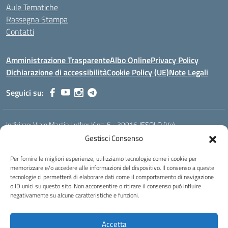
Aule Tematiche
Rassegna Stampa
Contatti
Amministrazione Trasparente
Albo Online
Privacy Policy
Dichiarazione di accessibilità
Cookie Policy (UE)
Note Legali
Seguici su:
Indirizzo:
Viale Martin Luther King, 5 - 30016 JESOLO (Ve)
Centralino:
0421 92535
Email:
verh020008@istruzione.it
Gestisci Consenso
Posta elettronica certificata (PEC):
verh020008@pec.istruzione.it
Per fornire le migliori esperienze, utilizziamo tecnologie come i cookie per
Codice fiscale: 93023530277
memorizzare e/o accedere alle informazioni del dispositivo. Il consenso a queste
Codice meccanografico:
VERH020008
tecnologie ci permetterà di elaborare dati come il comportamento di navigazione
Codice Indice delle Pubbliche Amministrazioni (IPA): istsc_verh020008
o ID unici su questo sito. Non acconsentire o ritirare il consenso può influire
negativamente su alcune caratteristiche e funzioni.
Codice unico di fatturazione (CUF): UFBI5A
Istituto professionale di Stato per l'enogastronomia e l'ospitalità
Accetta
alberghiera