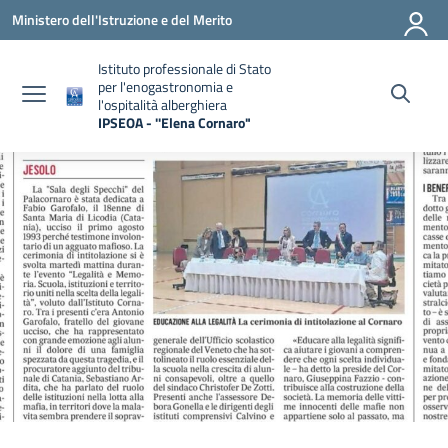
Vai ai contenuti
Vai al menu di navigazione
Vai al footer
Ministero dell'Istruzione e del Merito
Istituto professionale di Stato
per l'enogastronomia e
l'ospitalità alberghiera
IPSEOA - ''Elena Cornaro"
— Visita la pagina iniziale della scuola