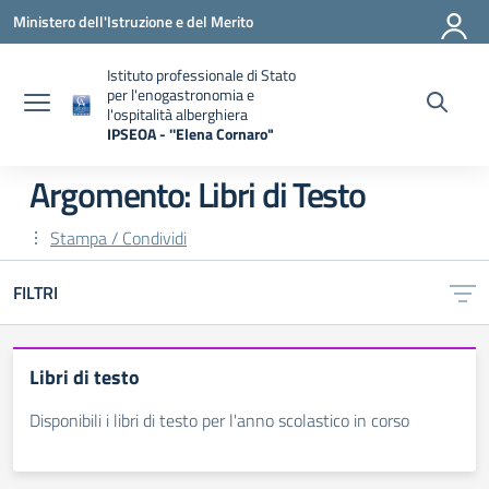
Vai ai contenuti
Vai al menu di navigazione
Vai al footer
Ministero dell'Istruzione e del Merito
Istituto professionale di Stato
per l'enogastronomia e
l'ospitalità alberghiera
IPSEOA - ''Elena Cornaro"
— Visita la pagina iniziale della scuola
Argomento: Libri di Testo
Stampa / Condividi
FILTRI
Libri di testo
Disponibili i libri di testo per l'anno scolastico in corso