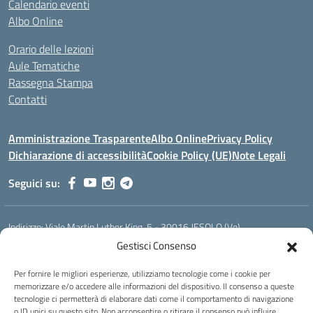
Calendario eventi
Albo Online
Orario delle lezioni
Aule Tematiche
Rassegna Stampa
Contatti
Amministrazione Trasparente
Albo Online
Privacy Policy
Dichiarazione di accessibilità
Cookie Policy (UE)
Note Legali
Seguici su:
Indirizzo:
Viale Martin Luther King, 5 - 30016 JESOLO (Ve)
Centralino:
0421 92535
Email:
verh020008@istruzione.it
Gestisci Consenso
Posta elettronica certificata (PEC):
verh020008@pec.istruzione.it
Per fornire le migliori esperienze, utilizziamo tecnologie come i cookie per
Codice fiscale: 93023530277
memorizzare e/o accedere alle informazioni del dispositivo. Il consenso a queste
Codice meccanografico:
VERH020008
tecnologie ci permetterà di elaborare dati come il comportamento di navigazione
Codice Indice delle Pubbliche Amministrazioni (IPA): istsc_verh020008
o ID unici su questo sito. Non acconsentire o ritirare il consenso può influire