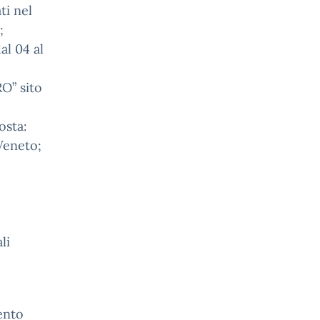
ti nel
;
al 04 al
RO” sito
osta:
Veneto;
li
ento