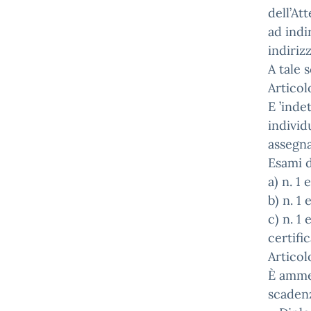
dell’At
ad indi
indiriz
A tale 
Articol
E ’inde
individ
assegna
Esami d
a) n. 1
b) n. 1
c) n. 1
certifi
Articol
È ammes
scadenz