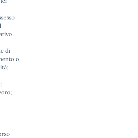
nel
ossesso
l
ativo
ze di
amento o
ità:
;
voro;
orso