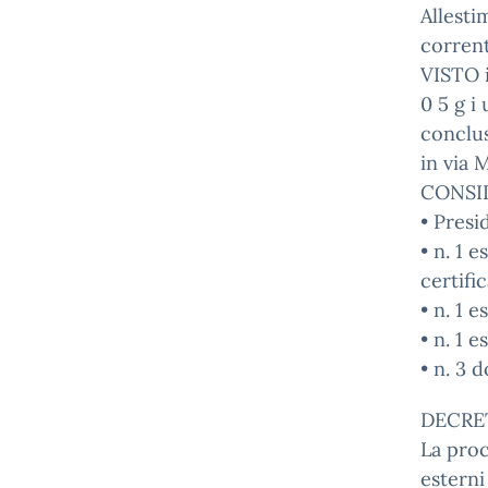
Allesti
corrent
VISTO i
0 5 g i 
conclus
in via 
CONSID
• Presi
• n. 1 
certifi
• n. 1 
• n. 1 
• n. 3 
DECRE
La proc
esterni