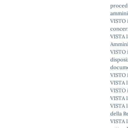
procedi
amminis
VISTO i
concern
VISTA l
Amminis
VISTO i
disposi
docume
VISTO i
VISTA l
VISTO i
VISTA l
VISTA l
della R
VISTA l