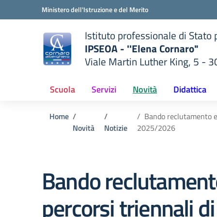
Vai ai contenuti
Vai al menu di navigazione
Vai al footer
Ministero dell'Istruzione e del Merito
Istituto professionale di Stato
IPSEOA - ''Elena Cornaro"
Viale Martin Luther King, 5 - 
— Visita la pagina iniziale del
lla scuola
Scuola
Servizi
Novità
Didattica
Home
Bando reclutamento esp
Novità
Notizie
2025/2026
Bando reclutamento 
percorsi triennali 