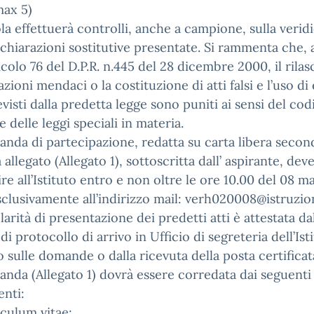
max 5)
la effettuerà controlli, anche a campione, sulla veridi
ichiarazioni sostitutive presentate. Si rammenta che, a
ticolo 76 del D.P.R. n.445 del 28 dicembre 2000, il rilas
azioni mendaci o la costituzione di atti falsi e l’uso di 
evisti dalla predetta legge sono puniti ai sensi del cod
e delle leggi speciali in materia.
nda di partecipazione, redatta su carta libera secon
allegato (Allegato 1), sottoscritta dall’ aspirante, dev
re all’Istituto entro e non oltre le ore 10.00 del 08 m
clusivamente all’indirizzo mail: verh020008@istruzion
larità di presentazione dei predetti atti è attestata da
di protocollo di arrivo in Ufficio di segreteria dell’Ist
 sulle domande o dalla ricevuta della posta certificat
nda (Allegato 1) dovrà essere corredata dai seguenti
nti:
iculum vitae;