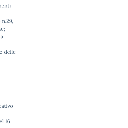
menti
 n.29,
ne;
ca
o delle
cativo
el 16