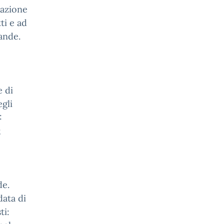
razione
ti e ad
ande.
e di
gli
:
;
de.
data di
ti: