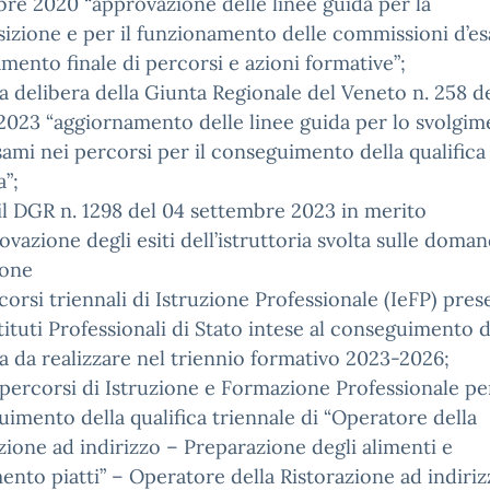
re 2020 “approvazione delle linee guida per la
zione e per il funzionamento delle commissioni d’e
mento finale di percorsi e azioni formative”;
a delibera della Giunta Regionale del Veneto n. 258 de
023 “aggiornamento delle linee guida per lo svolgim
sami nei percorsi per il conseguimento della qualifica
”;
l DGR n. 1298 del 04 settembre 2023 in merito
rovazione degli esiti dell’istruttoria svolta sulle doma
ione
corsi triennali di Istruzione Professionale (IeFP) pres
stituti Professionali di Stato intese al conseguimento d
ca da realizzare nel triennio formativo 2023-2026;
 percorsi di Istruzione e Formazione Professionale per
imento della qualifica triennale di “Operatore della
zione ad indirizzo – Preparazione degli alimenti e
mento piatti” – Operatore della Ristorazione ad indiri