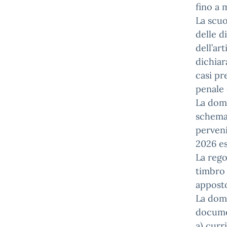
fino a 
La scuo
delle d
dell’ar
dichiar
casi pr
penale 
La doma
schema 
perveni
2026 es
La rego
timbro 
apposto
La doma
docume
a) curr