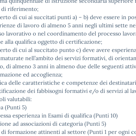
ma quinquennale di Istruzione secondaria superiore 
 di riferimento;
perto di cui ai succitati punti a) – b) deve essere in p
rienze di lavoro di almeno 5 anni negli ultimi sette ne
o lavorativo o nel coordinamento del processo lavor
le alla qualifica oggetto di certificazione;
perto di cui al succitato punto c) deve avere esperien
 maturate nell’ambito dei servizi formativi, di orient
ro, di almeno 3 anni in almeno due delle seguenti attiv
rmazione ed accoglienza;
fica delle caratteristiche e competenze dei destinatari
tificazione dei fabbisogni formativi e/o di servizi al la
toli valutabili:
a (Punti 5)
essa esperienza in Esami di qualifica (Punti 10)
zione ad associazioni di categoria (Punti 5)
 di formazione attinenti al settore (Punti 1 per ogni c