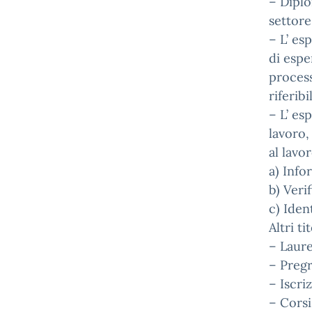
– Diplo
settore
– L’ es
di espe
process
riferibi
– L’ es
lavoro,
al lavo
a) Info
b) Veri
c) Iden
Altri ti
– Laure
– Pregr
– Iscri
– Corsi