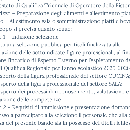
testato di Qualifica Triennale di Operatore della Risto
rizzo – Preparazione degli alimenti e allestimento piat
zo – Allestimento sala e somministrazione piatti e bev
scopo si precisa quanto segue:
o 1 – Indizione selezione
tta una selezione pubblica per titoli finalizzata alla
uazione delle sottoindicate figure professionali, al fin
re l’incarico di Esperto Esterno per l’espletamento de
i Qualifica Regionale per l’anno scolastico 2025-2026
 esperto della figura professionale del settore CUCINA
 esperto della figura professionale del settore SALA;
 esperto dei processi di riconoscimento, valutazione e
cazione delle competenze
o 2 – Requisiti di ammissione e presentazione doman
so a partecipare alla selezione il personale che alla 
a del presente bando sia in possesso dei titoli richies