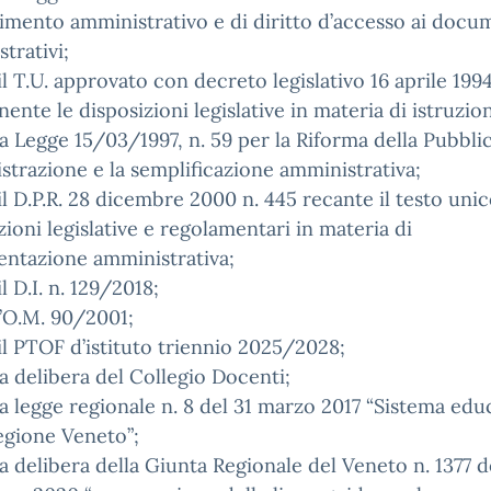
mento amministrativo e di diritto d’accesso ai docu
trativi;
l T.U. approvato con decreto legislativo 16 aprile 1994
ente le disposizioni legislative in materia di istruzio
a Legge 15/03/1997, n. 59 per la Riforma della Pubbli
trazione e la semplificazione amministrativa;
l D.P.R. 28 dicembre 2000 n. 445 recante il testo unic
zioni legislative e regolamentari in materia di
ntazione amministrativa;
l D.I. n. 129/2018;
’O.M. 90/2001;
l PTOF d’istituto triennio 2025/2028;
a delibera del Collegio Docenti;
a legge regionale n. 8 del 31 marzo 2017 “Sistema edu
egione Veneto”;
a delibera della Giunta Regionale del Veneto n. 1377 d