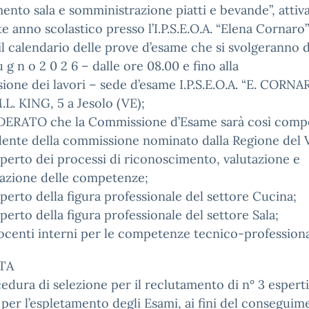
mento sala e somministrazione piatti e bevande”, attiva
e anno scolastico presso l’I.P.S.E.O.A. “Elena Cornaro”
l calendario delle prove d’esame che si svolgeranno d
u g n o 2 0 2 6 – dalle ore 08.00 e fino alla
ione dei lavori – sede d’esame I.P.S.E.O.A. “E. CORNA
M.L. KING, 5 a Jesolo (VE);
ERATO che la Commissione d’Esame sarà così comp
dente della commissione nominato dalla Regione del 
esperto dei processi di riconoscimento, valutazione e
cazione delle competenze;
esperto della figura professionale del settore Cucina;
esperto della figura professionale del settore Sala;
docenti interni per le competenze tecnico-professiona
TA
edura di selezione per il reclutamento di n° 3 esperti
 per l’espletamento degli Esami, ai fini del conseguim