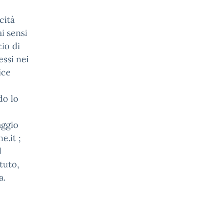
cità
i sensi
cio di
essi nei
ice
do lo
e
aggio
e.it ;
l
ituto,
a.