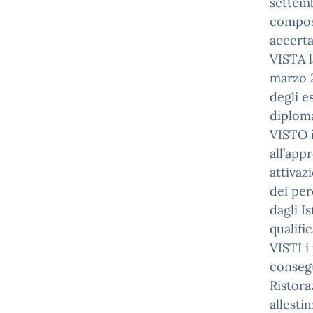
settemb
composi
accerta
VISTA l
marzo 2
degli e
diploma
VISTO i
all’app
attivaz
dei per
dagli I
qualifi
VISTI i
consegu
Ristora
allesti