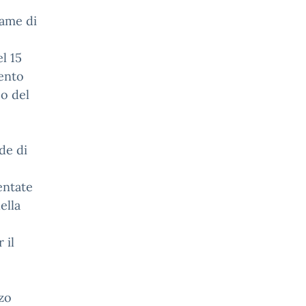
same di
l 15
ento
 o del
nde di
entate
ella
 il
zzo