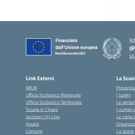
Is
I
Vi
— 
Link Esterni
La Scuo
MIUR
Presenta
Ufficio Scolastico Regionale
I luoghi
Ufficio Scolastico Territoriale
Le perso
Scuola in Chiaro
I numeri 
Iscrizioni On Line
Le carte 
Invalsi
Organizz
Comune
La storia