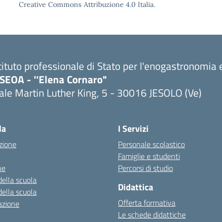
Creative Commons Attribuzione 4.0 Italia.
tituto professionale di Stato per l'enogastronomia e
PSEOA - ''Elena Cornaro"
ale Martin Luther King, 5 - 30016 JESOLO (Ve)
Visita la pagina iniziale della scuola
la
I Servizi
zione
Personale scolastico
Famiglie e studenti
ne
Percorsi di studio
della scuola
Didattica
della scuola
Offerta formativa
azione
Le schede didattiche