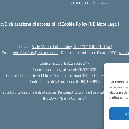
I progetti delle classi
icy
Dichiarazione di accessibilità
Cookie Policy (UE)
Note Legali
Indirizzo:
Viale Martin Luther King, 5 - 30016 JESOLO (Ve)
Email:
verh020008@istruzione.it
Posta elettronica certificata (PEC):
verh0
Codice fiscale: 93023530277
Codice meccanografico:
VERH020008
Codice Indice delle Pubbliche Amministrazioni (IPA): istsc_verh020008
Codice unico di fatturazione (CUF): UFBI5A
Per fornire l
accedere alle
Istituto professionale di Stato per l'enogastronomia e l'ospitalità alberghiera
elaborare dat
o ritirare il 
IPSEOA - ''Elena Cornaro"
Ac