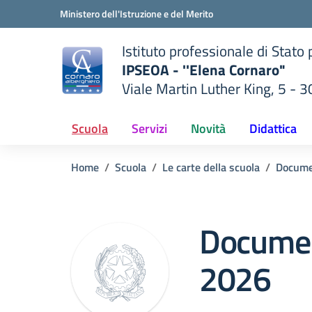
Vai ai contenuti
Vai al menu di navigazione
Vai al footer
Ministero dell'Istruzione e del Merito
Istituto professionale di Stato
IPSEOA - ''Elena Cornaro"
Viale Martin Luther King, 5 - 
— Visita la pagina iniziale del
lla scuola
Scuola
Servizi
Novità
Didattica
Home
Scuola
Le carte della scuola
Docume
Documen
2026