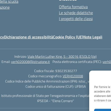
della scuola
Offerta formativa
azione
Le schede didattiche
I progetti delle classi
icy
Dichiarazione di accessibilità
Cookie Policy (UE)
Note Legali
Indirizzo:
Viale Martin Luther King, 5 - 30016 JESOLO (Ve)
Email:
verh020008@istruzione.it
Posta elettronica certificata (PEC):
verh0
Codice fiscale: 93023530277
Codice meccanografico:
VERH020008
Codice Indice delle Pubbliche Amministrazioni (IPA): istsc_verh020008
Codice unico di fatturazione (CUF): UFBI5A
Per fornire l
accedere alle
Istituto professionale di Stato per l'enogastronomia e l'ospitalità alberghiera
elaborare dat
o ritirare il 
IPSEOA - ''Elena Cornaro"