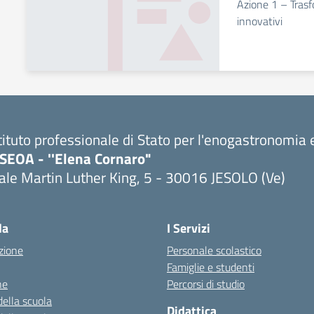
Azione 1 – Trasf
innovativi
tituto professionale di Stato per l'enogastronomia e
PSEOA - ''Elena Cornaro"
ale Martin Luther King, 5 - 30016 JESOLO (Ve)
Visita la pagina iniziale della scuola
la
I Servizi
zione
Personale scolastico
Famiglie e studenti
ne
Percorsi di studio
della scuola
Didattica