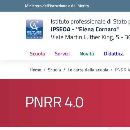
Vai ai contenuti
Vai al menu di navigazione
Vai al footer
Ministero dell'Istruzione e del Merito
Istituto professionale di Stato
IPSEOA - ''Elena Cornaro"
Viale Martin Luther King, 5 - 
— Visita la pagina iniziale del
lla scuola
Scuola
Servizi
Novità
Didattica
Home
Scuola
Le carte della scuola
PNRR 4
PNRR 4.0