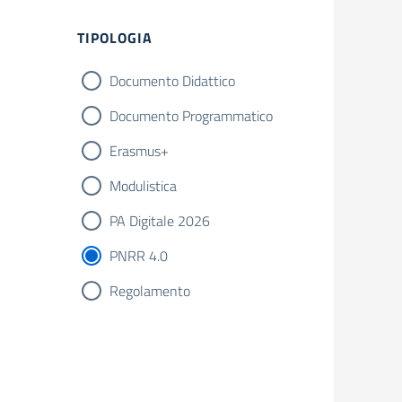
Filtri
TIPOLOGIA
Documento Didattico
Documento Programmatico
Erasmus+
Modulistica
PA Digitale 2026
PNRR 4.0
Regolamento