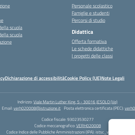
zione
Personale scolastico
Famiglie e studenti
ne
Percorsi di studio
della scuola
Didattica
della scuola
Offerta formativa
azione
Le schede didattiche
I progetti delle classi
icy
Dichiarazione di accessibilità
Cookie Policy (UE)
Note Legali
Indirizzo:
Viale Martin Luther King, 5 - 30016 JESOLO (Ve)
Email:
verh020008@istruzione.it
Posta elettronica certificata (PEC):
verh0
Codice fiscale: 93023530277
Codice meccanografico:
VERH020008
Codice Indice delle Pubbliche Amministrazioni (IPA): istsc_verh020008