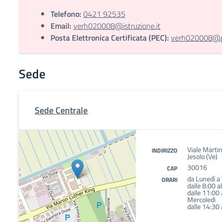
Telefono:
0421 92535
Email:
verh020008@istruzione.it
Posta Elettronica Certificata (PEC):
verh020008@pec
Sede
Sede Centrale
Viale Marti
INDIRIZZO
Jesolo (Ve)
30016
CAP
da Lunedì a
ORARI
dalle 8:00 a
dalle 11:00 
Mercoledì
dalle 14:30 