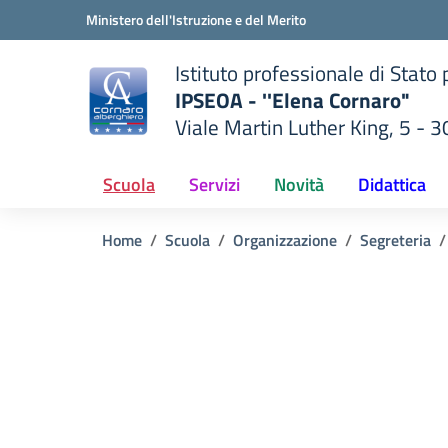
Vai ai contenuti
Vai al menu di navigazione
Vai al footer
Ministero dell'Istruzione e del Merito
Istituto professionale di Stato
IPSEOA - ''Elena Cornaro"
Viale Martin Luther King, 5 - 
— Visita la pagina iniziale del
lla scuola
Scuola
Servizi
Novità
Didattica
Home
Scuola
Organizzazione
Segreteria