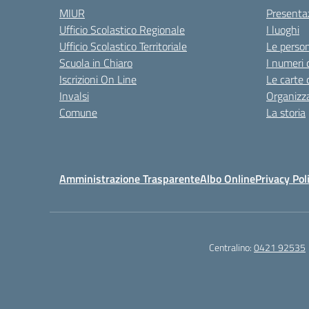
MIUR
Presenta
Ufficio Scolastico Regionale
I luoghi
Ufficio Scolastico Territoriale
Le perso
Scuola in Chiaro
I numeri 
Iscrizioni On Line
Le carte 
Invalsi
Organizz
Comune
La storia
Amministrazione Trasparente
Albo Online
Privacy Pol
Centralino:
0421 92535