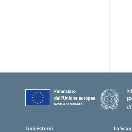
Is
I
Vi
— 
Link Esterni
La Scuo