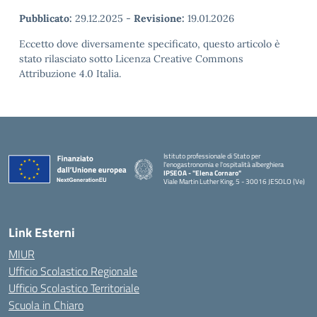
Pubblicato:
29.12.2025
-
Revisione:
19.01.2026
Eccetto dove diversamente specificato, questo articolo è
stato rilasciato sotto Licenza Creative Commons
Attribuzione 4.0 Italia.
Istituto professionale di Stato per
l'enogastronomia e l'ospitalità alberghiera
IPSEOA - ''Elena Cornaro"
Viale Martin Luther King, 5 - 30016 JESOLO (Ve)
— Visita la pagina iniziale della scuola
Link Esterni
MIUR
Ufficio Scolastico Regionale
Ufficio Scolastico Territoriale
Scuola in Chiaro