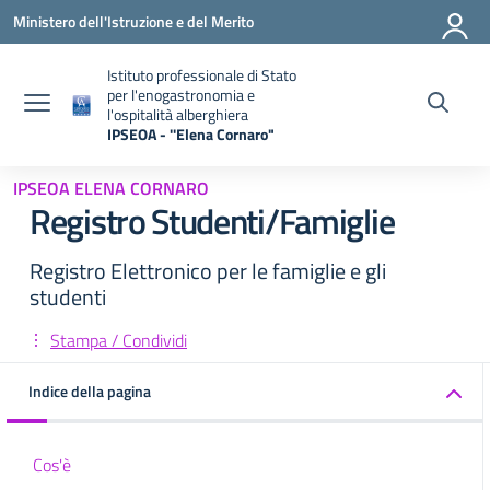
Vai ai contenuti
Vai al menu di navigazione
Vai al footer
Ministero dell'Istruzione e del Merito
Istituto professionale di Stato
per l'enogastronomia e
l'ospitalità alberghiera
IPSEOA - ''Elena Cornaro"
— Visita la pagina iniziale della scuola
IPSEOA ELENA CORNARO
Registro Studenti/Famiglie
Registro Elettronico per le famiglie e gli
studenti
Stampa / Condividi
Indice della pagina
Cos'è