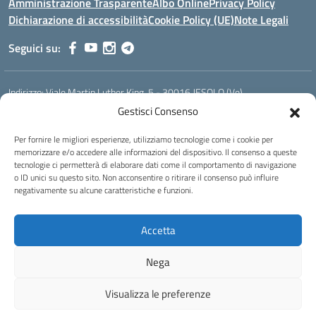
Amministrazione Trasparente
Albo Online
Privacy Policy
Dichiarazione di accessibilità
Cookie Policy (UE)
Note Legali
Seguici su:
Indirizzo:
Viale Martin Luther King, 5 - 30016 JESOLO (Ve)
Centralino:
0421 92535
Email:
verh020008@istruzione.it
Gestisci Consenso
Posta elettronica certificata (PEC):
verh020008@pec.istruzione.it
Per fornire le migliori esperienze, utilizziamo tecnologie come i cookie per
Codice fiscale: 93023530277
memorizzare e/o accedere alle informazioni del dispositivo. Il consenso a queste
Codice meccanografico:
VERH020008
tecnologie ci permetterà di elaborare dati come il comportamento di navigazione
Codice Indice delle Pubbliche Amministrazioni (IPA): istsc_verh020008
o ID unici su questo sito. Non acconsentire o ritirare il consenso può influire
negativamente su alcune caratteristiche e funzioni.
Codice unico di fatturazione (CUF): UFBI5A
Istituto professionale di Stato per l'enogastronomia e l'ospitalità
Accetta
alberghiera
IPSEOA - ''Elena Cornaro"
Nega
Idea e progetto di Designers Italia
Visualizza le preferenze