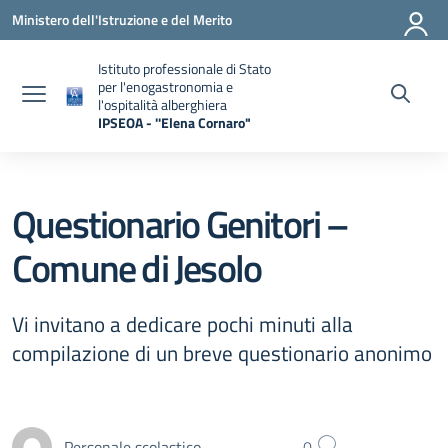
Vai ai contenuti
Vai al menu di navigazione
Vai al footer
Ministero dell'Istruzione e del Merito
Istituto professionale di Stato
per l'enogastronomia e
l'ospitalità alberghiera
IPSEOA - ''Elena Cornaro"
— Visita la pagina iniziale della scuola
Questionario Genitori –
Comune di Jesolo
Vi invitano a dedicare pochi minuti alla
compilazione di un breve questionario anonimo
Personale scolastico
0