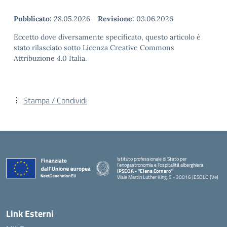
Pubblicato:
28.05.2026
-
Revisione:
03.06.2026
Eccetto dove diversamente specificato, questo articolo è
stato rilasciato sotto Licenza Creative Commons
Attribuzione 4.0 Italia.
Stampa / Condividi
Istituto professionale di Stato per
l'enogastronomia e l'ospitalità alberghiera
IPSEOA - ''Elena Cornaro"
Viale Martin Luther King, 5 - 30016 JESOLO (Ve)
— Visita la pagina iniziale della scuola
Link Esterni