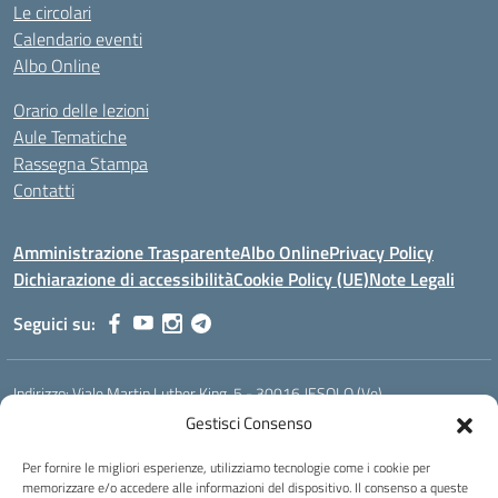
Le circolari
Calendario eventi
Albo Online
Orario delle lezioni
Aule Tematiche
Rassegna Stampa
Contatti
Amministrazione Trasparente
Albo Online
Privacy Policy
Dichiarazione di accessibilità
Cookie Policy (UE)
Note Legali
Seguici su:
Indirizzo:
Viale Martin Luther King, 5 - 30016 JESOLO (Ve)
Centralino:
0421 92535
Email:
verh020008@istruzione.it
Gestisci Consenso
Posta elettronica certificata (PEC):
verh020008@pec.istruzione.it
Per fornire le migliori esperienze, utilizziamo tecnologie come i cookie per
Codice fiscale: 93023530277
memorizzare e/o accedere alle informazioni del dispositivo. Il consenso a queste