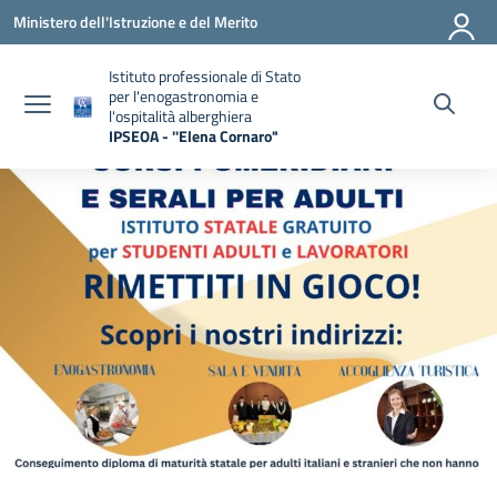
Vai ai contenuti
Vai al menu di navigazione
Vai al footer
Ministero dell'Istruzione e del Merito
Istituto professionale di Stato
per l'enogastronomia e
l'ospitalità alberghiera
IPSEOA - ''Elena Cornaro"
— Visita la pagina iniziale della scuola