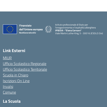
Istituto professionale di Stato per
l'enogastronomia e l'ospitalità alberghiera
IPSEOA - ''Elena Cornaro"
Viale Martin Luther King, 5 - 30016 JESOLO (Ve)
— Visita la pagina iniziale della scuola
Link Esterni
MIUR
Ufficio Scolastico Regionale
Ufficio Scolastico Territoriale
Scuola in Chiaro
Iscrizioni On Line
Invalsi
Comune
La Scuola