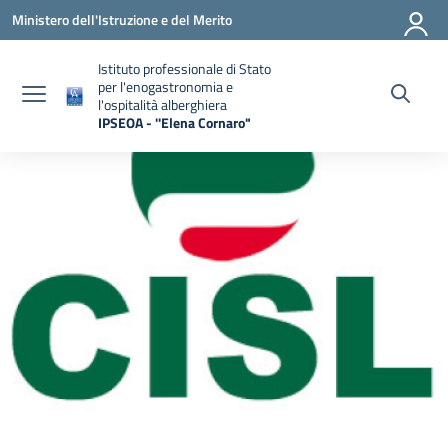
Vai ai contenuti
Vai al menu di navigazione
Vai al footer
Ministero dell'Istruzione e del Merito
Istituto professionale di Stato
per l'enogastronomia e
l'ospitalità alberghiera
IPSEOA - ''Elena Cornaro"
— Visita la pagina iniziale della scuola