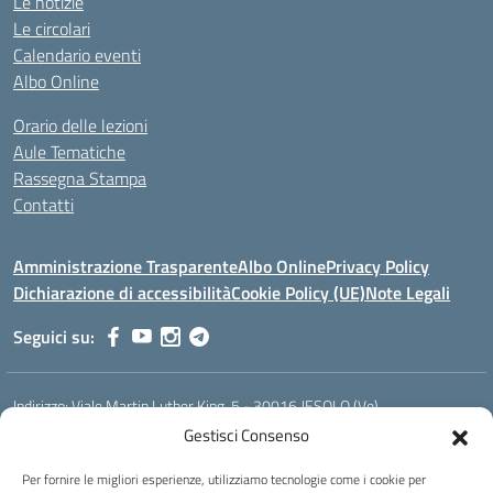
Le notizie
Le circolari
Calendario eventi
Albo Online
Orario delle lezioni
Aule Tematiche
Rassegna Stampa
Contatti
Amministrazione Trasparente
Albo Online
Privacy Policy
Dichiarazione di accessibilità
Cookie Policy (UE)
Note Legali
Seguici su:
Indirizzo:
Viale Martin Luther King, 5 - 30016 JESOLO (Ve)
Centralino:
0421 92535
Email:
verh020008@istruzione.it
Gestisci Consenso
Posta elettronica certificata (PEC):
verh020008@pec.istruzione.it
Per fornire le migliori esperienze, utilizziamo tecnologie come i cookie per
Codice fiscale: 93023530277