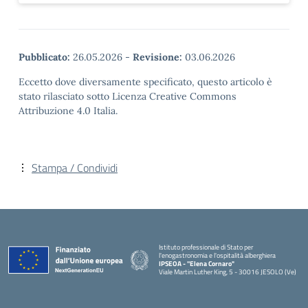
Pubblicato:
26.05.2026
-
Revisione:
03.06.2026
Eccetto dove diversamente specificato, questo articolo è
stato rilasciato sotto Licenza Creative Commons
Attribuzione 4.0 Italia.
Stampa / Condividi
Istituto professionale di Stato per
l'enogastronomia e l'ospitalità alberghiera
IPSEOA - ''Elena Cornaro"
Viale Martin Luther King, 5 - 30016 JESOLO (Ve)
— Visita la pagina iniziale della scuola