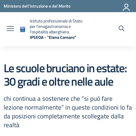
Vai ai contenuti
Vai al menu di navigazione
Vai al footer
Ministero dell'Istruzione e del Merito
Istituto professionale di Stato
per l'enogastronomia e
l'ospitalità alberghiera
IPSEOA - ''Elena Cornaro"
— Visita la pagina iniziale della scuola
Le scuole bruciano in estate:
30 gradi e oltre nelle aule
chi continua a sostenere che “si può fare
lezione normalmente” in queste condizioni lo fa
da posizioni completamente scollegate dalla
realtà