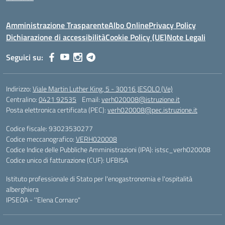
Amministrazione Trasparente
Albo Online
Privacy Policy
Dichiarazione di accessibilità
Cookie Policy (UE)
Note Legali
Seguici su:
Indirizzo:
Viale Martin Luther King, 5 - 30016 JESOLO (Ve)
Centralino:
0421 92535
Email:
verh020008@istruzione.it
Posta elettronica certificata (PEC):
verh020008@pec.istruzione.it
Codice fiscale: 93023530277
Codice meccanografico:
VERH020008
Codice Indice delle Pubbliche Amministrazioni (IPA): istsc_verh020008
Codice unico di fatturazione (CUF): UFBI5A
Istituto professionale di Stato per l'enogastronomia e l'ospitalità
alberghiera
IPSEOA - ''Elena Cornaro"