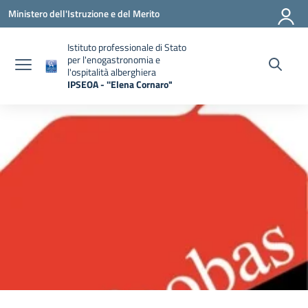
Vai ai contenuti
Vai al menu di navigazione
Vai al footer
Ministero dell'Istruzione e del Merito
Istituto professionale di Stato
per l'enogastronomia e
l'ospitalità alberghiera
IPSEOA - ''Elena Cornaro"
— Visita la pagina iniziale della scuola