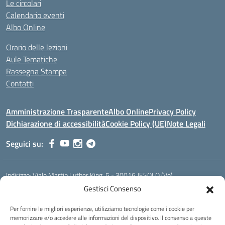
Le circolari
Calendario eventi
Albo Online
Orario delle lezioni
Aule Tematiche
Rassegna Stampa
Contatti
Amministrazione Trasparente
Albo Online
Privacy Policy
Dichiarazione di accessibilità
Cookie Policy (UE)
Note Legali
Seguici su:
Indirizzo:
Viale Martin Luther King, 5 - 30016 JESOLO (Ve)
Centralino:
0421 92535
Email:
verh020008@istruzione.it
Gestisci Consenso
Posta elettronica certificata (PEC):
verh020008@pec.istruzione.it
Per fornire le migliori esperienze, utilizziamo tecnologie come i cookie per
Codice fiscale: 93023530277
memorizzare e/o accedere alle informazioni del dispositivo. Il consenso a queste