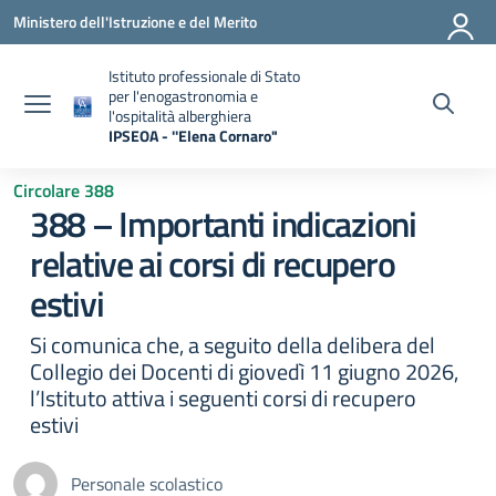
Vai ai contenuti
Vai al menu di navigazione
Vai al footer
Ministero dell'Istruzione e del Merito
Istituto professionale di Stato
per l'enogastronomia e
l'ospitalità alberghiera
IPSEOA - ''Elena Cornaro"
— Visita la pagina iniziale della scuola
Circolare 388
388 – Importanti indicazioni
relative ai corsi di recupero
estivi
Si comunica che, a seguito della delibera del
Collegio dei Docenti di giovedì 11 giugno 2026,
l’Istituto attiva i seguenti corsi di recupero
estivi
Personale scolastico