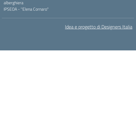
alberghiera
IPSEOA - ''Elena Cornaro"
Idea e progetto di Designers Italia