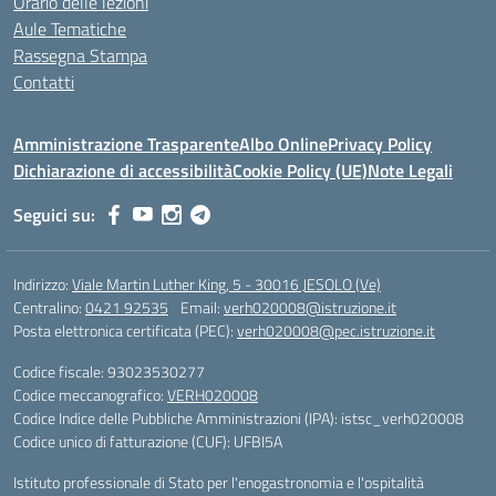
Orario delle lezioni
Aule Tematiche
Rassegna Stampa
Contatti
Amministrazione Trasparente
Albo Online
Privacy Policy
Dichiarazione di accessibilità
Cookie Policy (UE)
Note Legali
Seguici su:
Indirizzo:
Viale Martin Luther King, 5 - 30016 JESOLO (Ve)
Centralino:
0421 92535
Email:
verh020008@istruzione.it
Posta elettronica certificata (PEC):
verh020008@pec.istruzione.it
Codice fiscale: 93023530277
Codice meccanografico:
VERH020008
Codice Indice delle Pubbliche Amministrazioni (IPA): istsc_verh020008
Codice unico di fatturazione (CUF): UFBI5A
Istituto professionale di Stato per l'enogastronomia e l'ospitalità