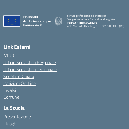
Istituto professionale di Stato per
l'enogastronomia e l'ospitalità alberghiera
IPSEOA - ''Elena Cornaro"
Viale Martin Luther King, 5 - 30016 JESOLO (Ve)
— Visita la pagina iniziale della scuola
Link Esterni
MIUR
Ufficio Scolastico Regionale
Ufficio Scolastico Territoriale
Scuola in Chiaro
Iscrizioni On Line
Invalsi
Comune
La Scuola
Presentazione
I luoghi