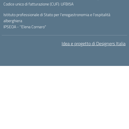
Codice unico di fatturazione (CUF): UFBI5A
Istituto professionale di Stato per l'enogastronomia e l'ospitalità
alberghiera
IPSEOA - ''Elena Cornaro"
Idea e progetto di Designers Italia