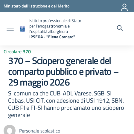
Vai ai contenuti
Vai al menu di navigazione
Vai al footer
Ministero dell'Istruzione e del Merito
Istituto professionale di Stato
per l'enogastronomia e
l'ospitalità alberghiera
IPSEOA - ''Elena Cornaro"
— Visita la pagina iniziale della scuola
Circolare 370
370 – Sciopero generale del
comparto pubblico e privato –
29 maggio 2026
Si comunica che CUB, ADL Varese, SGB, SI
Cobas, USI CIT, con adesione di USI 1912, SBN,
CUB PI e FI-SI hanno proclamato uno sciopero
generale
Personale scolastico