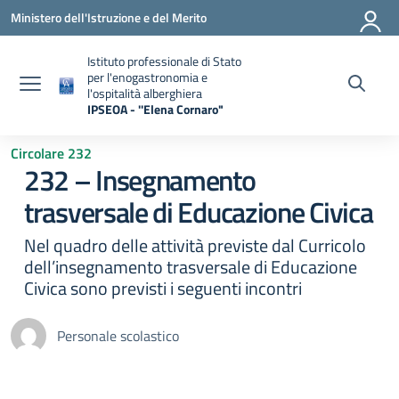
Vai ai contenuti
Vai al menu di navigazione
Vai al footer
Ministero dell'Istruzione e del Merito
Istituto professionale di Stato
per l'enogastronomia e
l'ospitalità alberghiera
IPSEOA - ''Elena Cornaro"
— Visita la pagina iniziale della scuola
Circolare 232
232 – Insegnamento
trasversale di Educazione Civica
Nel quadro delle attività previste dal Curricolo
dell’insegnamento trasversale di Educazione
Civica sono previsti i seguenti incontri
Personale scolastico