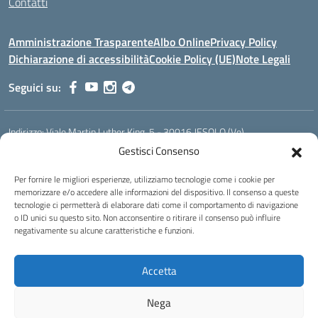
Contatti
Amministrazione Trasparente
Albo Online
Privacy Policy
Dichiarazione di accessibilità
Cookie Policy (UE)
Note Legali
Seguici su:
Indirizzo:
Viale Martin Luther King, 5 - 30016 JESOLO (Ve)
Centralino:
0421 92535
Email:
verh020008@istruzione.it
Gestisci Consenso
Posta elettronica certificata (PEC):
verh020008@pec.istruzione.it
Per fornire le migliori esperienze, utilizziamo tecnologie come i cookie per
Codice fiscale: 93023530277
memorizzare e/o accedere alle informazioni del dispositivo. Il consenso a queste
Codice meccanografico:
VERH020008
tecnologie ci permetterà di elaborare dati come il comportamento di navigazione
Codice Indice delle Pubbliche Amministrazioni (IPA): istsc_verh020008
o ID unici su questo sito. Non acconsentire o ritirare il consenso può influire
negativamente su alcune caratteristiche e funzioni.
Codice unico di fatturazione (CUF): UFBI5A
Istituto professionale di Stato per l'enogastronomia e l'ospitalità
Accetta
alberghiera
IPSEOA - ''Elena Cornaro"
Nega