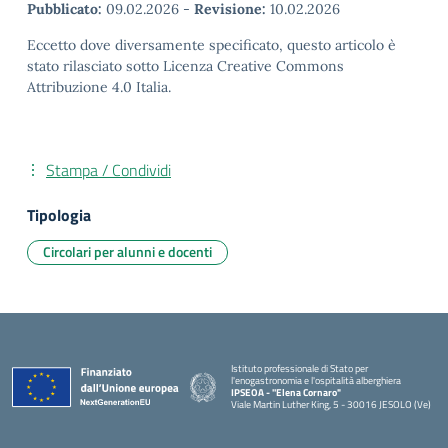
Pubblicato:
09.02.2026
-
Revisione:
10.02.2026
Eccetto dove diversamente specificato, questo articolo è
stato rilasciato sotto Licenza Creative Commons
Attribuzione 4.0 Italia.
Stampa / Condividi
Tipologia
Circolari per alunni e docenti
Istituto professionale di Stato per
l'enogastronomia e l'ospitalità alberghiera
IPSEOA - ''Elena Cornaro"
Viale Martin Luther King, 5 - 30016 JESOLO (Ve)
— Visita la pagina iniziale della scuola