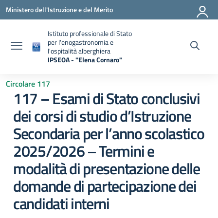
Vai ai contenuti
Vai al menu di navigazione
Vai al footer
Ministero dell'Istruzione e del Merito
Istituto professionale di Stato
per l'enogastronomia e
l'ospitalità alberghiera
IPSEOA - ''Elena Cornaro"
— Visita la pagina iniziale della scuola
Circolare 117
117 – Esami di Stato conclusivi
dei corsi di studio d’Istruzione
Secondaria per l’anno scolastico
2025/2026 – Termini e
modalità di presentazione delle
domande di partecipazione dei
candidati interni