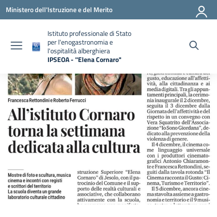
Vai ai contenuti
Vai al menu di navigazione
Vai al footer
Ministero dell'Istruzione e del Merito
Istituto professionale di Stato
per l'enogastronomia e
l'ospitalità alberghiera
IPSEOA - ''Elena Cornaro"
— Visita la pagina iniziale della scuola