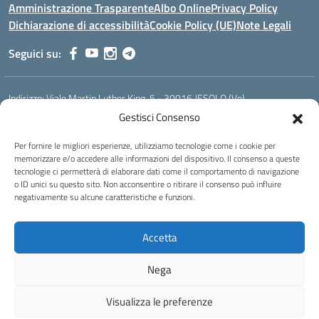
Amministrazione Trasparente
Albo Online
Privacy Policy
Dichiarazione di accessibilità
Cookie Policy (UE)
Note Legali
Seguici su:
Indirizzo:
Viale Martin Luther King, 5 - 30016 JESOLO (Ve)
Centralino:
0421 92535
Email:
verh020008@istruzione.it
Gestisci Consenso
Posta elettronica certificata (PEC):
verh020008@pec.istruzione.it
Per fornire le migliori esperienze, utilizziamo tecnologie come i cookie per
Codice fiscale: 93023530277
memorizzare e/o accedere alle informazioni del dispositivo. Il consenso a queste
Codice meccanografico:
VERH020008
tecnologie ci permetterà di elaborare dati come il comportamento di navigazione
Codice Indice delle Pubbliche Amministrazioni (IPA): istsc_verh020008
o ID unici su questo sito. Non acconsentire o ritirare il consenso può influire
negativamente su alcune caratteristiche e funzioni.
Codice unico di fatturazione (CUF): UFBI5A
Istituto professionale di Stato per l'enogastronomia e l'ospitalità
Accetta
alberghiera
IPSEOA - ''Elena Cornaro"
Nega
Idea e progetto di Designers Italia
Visualizza le preferenze