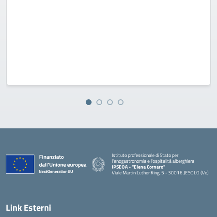
Istituto professionale di Stato per
l'enogastronomia e l'ospitalità alberghiera
IPSEOA - ''Elena Cornaro"
Viale Martin Luther King, 5 - 30016 JESOLO (Ve)
— Visita la pagina iniziale della scuola
Link Esterni