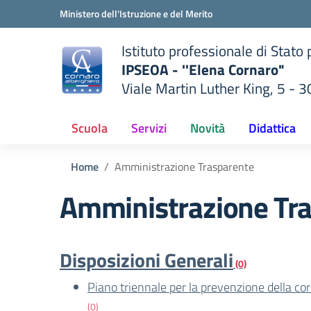
Vai ai contenuti
Vai al menu di navigazione
Vai al footer
Ministero dell'Istruzione e del Merito
Istituto professionale di Stato
IPSEOA - ''Elena Cornaro"
Viale Martin Luther King, 5 - 
— Visita la pagina iniziale del
lla scuola
Scuola
Servizi
Novità
Didattica
Home
Amministrazione Trasparente
Amministrazione Tr
Disposizioni Generali
(0)
Piano triennale per la prevenzione della co
(0)