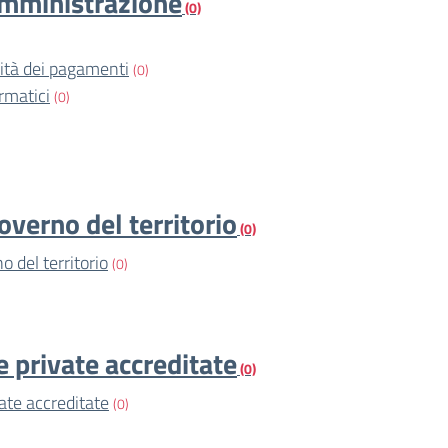
amministrazione
(0)
vità dei pagamenti
(0)
rmatici
(0)
overno del territorio
(0)
o del territorio
(0)
e private accreditate
(0)
vate accreditate
(0)