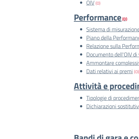
OIV
(0)
Performance
(0)
Sistema di misurazione
Piano della Performan
Relazione sulla Perfo
Documento dell'OIV di 
Ammontare complessiv
Dati relativi ai premi
(0)
Attività e proced
Tipologie di procedime
Dichiarazioni sostitutiv
Bandi di gara e co