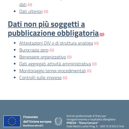
dati
(0)
Dati ulteriori
(0)
Dati non più soggetti a
pubblicazione obbligatoria
(0)
Attestazioni OIV o di struttura analoga
(0)
Burocrazia zero
(0)
Benessere organizzativo
(0)
Dati aggregati attività amministrativa
(0)
Monitoraggio tempi procedimentali
(0)
Controlli sulle imprese
(0)
Istituto professionale di Stato per
l'enogastronomia e l'ospitalità alberghiera
IPSEOA - ''Elena Cornaro"
Viale Martin Luther King, 5 - 30016 JESOLO (Ve)