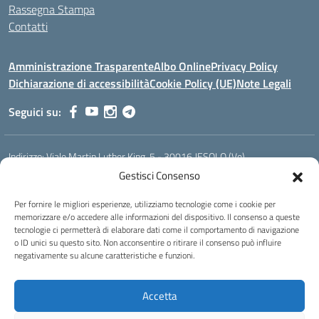
Rassegna Stampa
Contatti
Amministrazione Trasparente
Albo Online
Privacy Policy
Dichiarazione di accessibilità
Cookie Policy (UE)
Note Legali
Seguici su:
Indirizzo:
Viale Martin Luther King, 5 - 30016 JESOLO (Ve)
Centralino:
0421 92535
Email:
verh020008@istruzione.it
Gestisci Consenso
Posta elettronica certificata (PEC):
verh020008@pec.istruzione.it
Per fornire le migliori esperienze, utilizziamo tecnologie come i cookie per
Codice fiscale: 93023530277
memorizzare e/o accedere alle informazioni del dispositivo. Il consenso a queste
Codice meccanografico:
VERH020008
tecnologie ci permetterà di elaborare dati come il comportamento di navigazione
Codice Indice delle Pubbliche Amministrazioni (IPA): istsc_verh020008
o ID unici su questo sito. Non acconsentire o ritirare il consenso può influire
negativamente su alcune caratteristiche e funzioni.
Codice unico di fatturazione (CUF): UFBI5A
Istituto professionale di Stato per l'enogastronomia e l'ospitalità
Accetta
alberghiera
IPSEOA - ''Elena Cornaro"