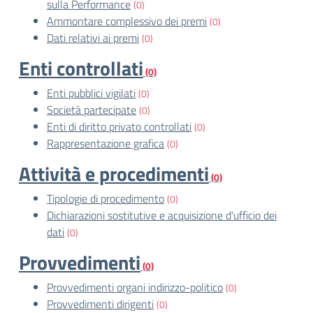
sulla Performance
(0)
Ammontare complessivo dei premi
(0)
Dati relativi ai premi
(0)
Enti controllati
(0)
Enti pubblici vigilati
(0)
Società partecipate
(0)
Enti di diritto privato controllati
(0)
Rappresentazione grafica
(0)
Attività e procedimenti
(0)
Tipologie di procedimento
(0)
Dichiarazioni sostitutive e acquisizione d'ufficio dei
dati
(0)
Provvedimenti
(0)
Provvedimenti organi indirizzo-politico
(0)
Provvedimenti dirigenti
(0)