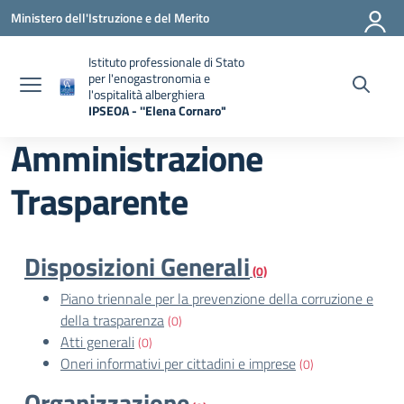
Vai ai contenuti
Vai al menu di navigazione
Vai al footer
Ministero dell'Istruzione e del Merito
Istituto professionale di Stato
per l'enogastronomia e
l'ospitalità alberghiera
IPSEOA - ''Elena Cornaro"
— Visita la pagina iniziale della scuola
Amministrazione
Trasparente
Disposizioni Generali
(0)
Piano triennale per la prevenzione della corruzione e
della trasparenza
(0)
Atti generali
(0)
Oneri informativi per cittadini e imprese
(0)
Organizzazione