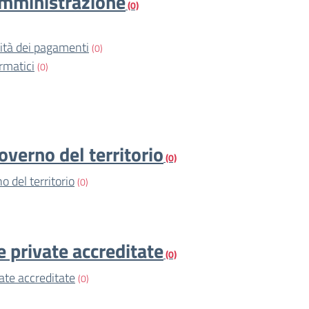
amministrazione
(0)
vità dei pagamenti
(0)
rmatici
(0)
overno del territorio
(0)
o del territorio
(0)
e private accreditate
(0)
vate accreditate
(0)