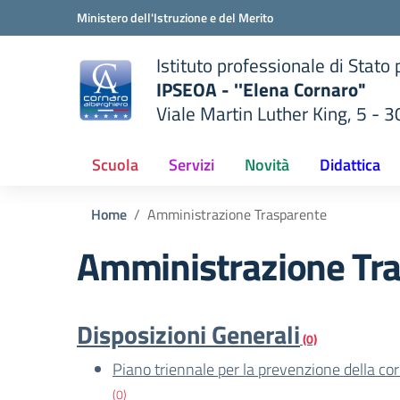
Vai ai contenuti
Vai al menu di navigazione
Vai al footer
Ministero dell'Istruzione e del Merito
Istituto professionale di Stato
IPSEOA - ''Elena Cornaro"
Viale Martin Luther King, 5 - 
— Visita la pagina iniziale del
lla scuola
Scuola
Servizi
Novità
Didattica
Home
Amministrazione Trasparente
Amministrazione Tr
Disposizioni Generali
(0)
Piano triennale per la prevenzione della co
(0)