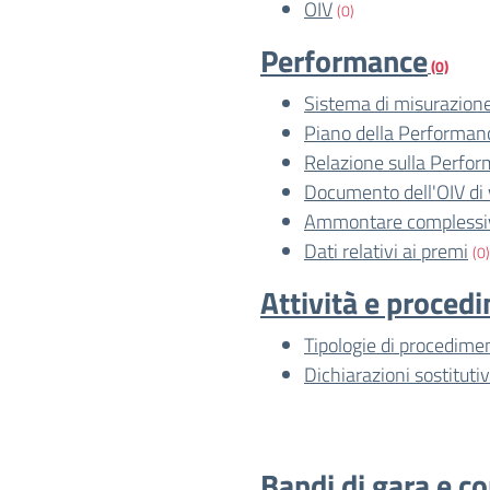
OIV
(0)
Performance
(0)
Sistema di misurazione
Piano della Performan
Relazione sulla Perfo
Documento dell'OIV di 
Ammontare complessiv
Dati relativi ai premi
(0)
Attività e proced
Tipologie di procedime
Dichiarazioni sostitutiv
Bandi di gara e co