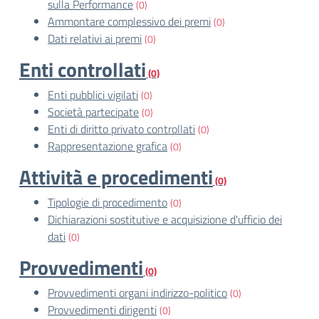
sulla Performance
(0)
Ammontare complessivo dei premi
(0)
Dati relativi ai premi
(0)
Enti controllati
(0)
Enti pubblici vigilati
(0)
Società partecipate
(0)
Enti di diritto privato controllati
(0)
Rappresentazione grafica
(0)
Attività e procedimenti
(0)
Tipologie di procedimento
(0)
Dichiarazioni sostitutive e acquisizione d'ufficio dei
dati
(0)
Provvedimenti
(0)
Provvedimenti organi indirizzo-politico
(0)
Provvedimenti dirigenti
(0)