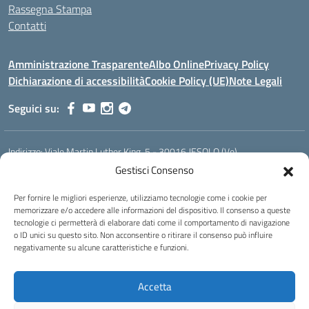
Rassegna Stampa
Contatti
Amministrazione Trasparente
Albo Online
Privacy Policy
Dichiarazione di accessibilità
Cookie Policy (UE)
Note Legali
Seguici su:
Indirizzo:
Viale Martin Luther King, 5 - 30016 JESOLO (Ve)
Centralino:
0421 92535
Email:
verh020008@istruzione.it
Gestisci Consenso
Posta elettronica certificata (PEC):
verh020008@pec.istruzione.it
Per fornire le migliori esperienze, utilizziamo tecnologie come i cookie per
Codice fiscale: 93023530277
memorizzare e/o accedere alle informazioni del dispositivo. Il consenso a queste
Codice meccanografico:
VERH020008
tecnologie ci permetterà di elaborare dati come il comportamento di navigazione
Codice Indice delle Pubbliche Amministrazioni (IPA): istsc_verh020008
o ID unici su questo sito. Non acconsentire o ritirare il consenso può influire
negativamente su alcune caratteristiche e funzioni.
Codice unico di fatturazione (CUF): UFBI5A
Istituto professionale di Stato per l'enogastronomia e l'ospitalità
Accetta
alberghiera
IPSEOA - ''Elena Cornaro"