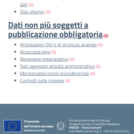
dati
(0)
Dati ulteriori
(0)
Dati non più soggetti a
pubblicazione obbligatoria
(0)
Attestazioni OIV o di struttura analoga
(0)
Burocrazia zero
(0)
Benessere organizzativo
(0)
Dati aggregati attività amministrativa
(0)
Monitoraggio tempi procedimentali
(0)
Controlli sulle imprese
(0)
Istituto professionale di Stato per
l'enogastronomia e l'ospitalità alberghiera
IPSEOA - ''Elena Cornaro"
Viale Martin Luther King, 5 - 30016 JESOLO (Ve)