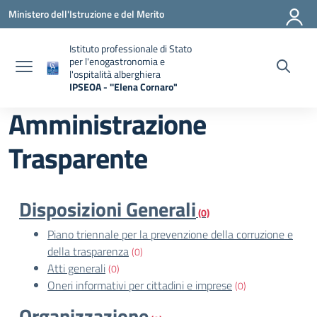
Vai ai contenuti
Vai al menu di navigazione
Vai al footer
Ministero dell'Istruzione e del Merito
Istituto professionale di Stato
per l'enogastronomia e
l'ospitalità alberghiera
IPSEOA - ''Elena Cornaro"
— Visita la pagina iniziale della scuola
Amministrazione
Trasparente
Disposizioni Generali
(0)
Piano triennale per la prevenzione della corruzione e
della trasparenza
(0)
Atti generali
(0)
Oneri informativi per cittadini e imprese
(0)
Organizzazione