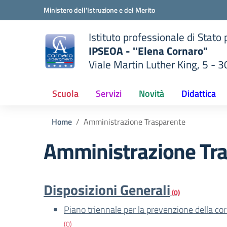
Vai ai contenuti
Vai al menu di navigazione
Vai al footer
Ministero dell'Istruzione e del Merito
Istituto professionale di Stato
IPSEOA - ''Elena Cornaro"
Viale Martin Luther King, 5 - 
— Visita la pagina iniziale del
lla scuola
Scuola
Servizi
Novità
Didattica
Home
Amministrazione Trasparente
Amministrazione Tr
Disposizioni Generali
(0)
Piano triennale per la prevenzione della co
(0)