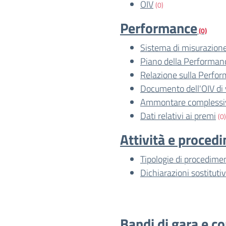
OIV
(0)
Performance
(0)
Sistema di misurazione
Piano della Performan
Relazione sulla Perfo
Documento dell'OIV di 
Ammontare complessiv
Dati relativi ai premi
(0)
Attività e proced
Tipologie di procedime
Dichiarazioni sostitutiv
Bandi di gara e co