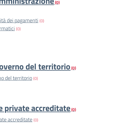
amministrazione
(0)
vità dei pagamenti
(0)
rmatici
(0)
overno del territorio
(0)
o del territorio
(0)
e private accreditate
(0)
vate accreditate
(0)