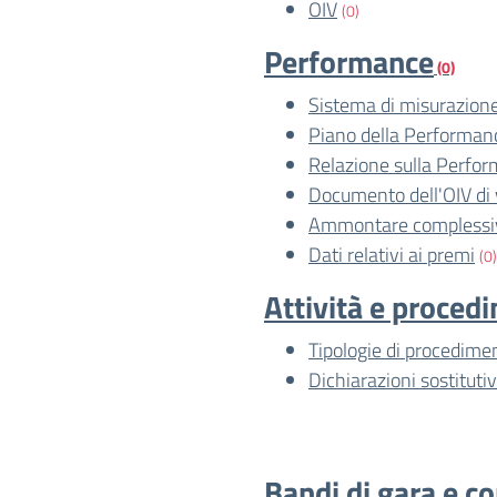
OIV
(0)
Performance
(0)
Sistema di misurazione
Piano della Performan
Relazione sulla Perfo
Documento dell'OIV di 
Ammontare complessiv
Dati relativi ai premi
(0)
Attività e proced
Tipologie di procedime
Dichiarazioni sostitutiv
Bandi di gara e co