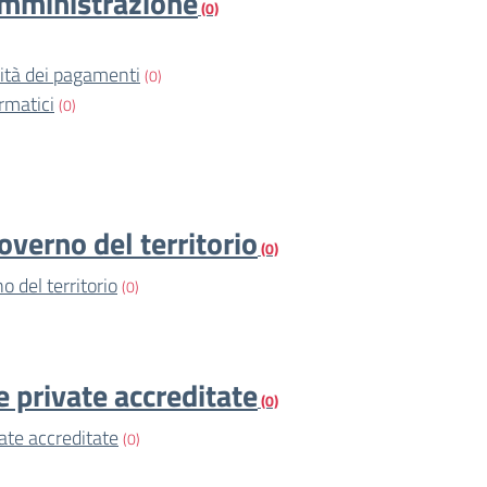
amministrazione
(0)
vità dei pagamenti
(0)
rmatici
(0)
overno del territorio
(0)
o del territorio
(0)
e private accreditate
(0)
vate accreditate
(0)