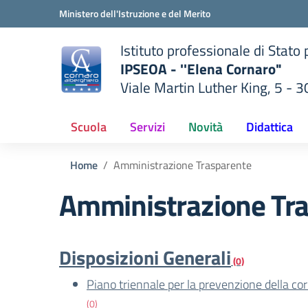
Vai ai contenuti
Vai al menu di navigazione
Vai al footer
Ministero dell'Istruzione e del Merito
Istituto professionale di Stato
IPSEOA - ''Elena Cornaro"
Viale Martin Luther King, 5 - 
— Visita la pagina iniziale del
lla scuola
Scuola
Servizi
Novità
Didattica
Home
Amministrazione Trasparente
Amministrazione Tr
Disposizioni Generali
(0)
Piano triennale per la prevenzione della co
(0)