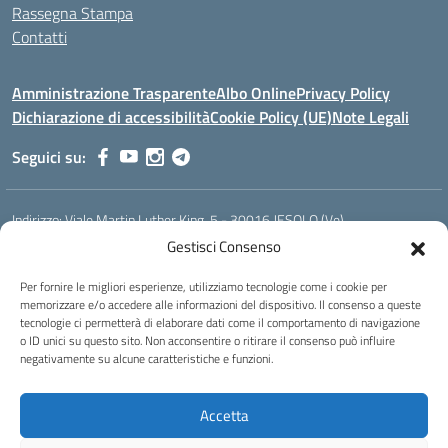
Rassegna Stampa
Contatti
Amministrazione Trasparente
Albo Online
Privacy Policy
Dichiarazione di accessibilità
Cookie Policy (UE)
Note Legali
Seguici su:
Indirizzo:
Viale Martin Luther King, 5 - 30016 JESOLO (Ve)
Centralino:
0421 92535
Email:
verh020008@istruzione.it
Gestisci Consenso
Posta elettronica certificata (PEC):
verh020008@pec.istruzione.it
Per fornire le migliori esperienze, utilizziamo tecnologie come i cookie per
Codice fiscale: 93023530277
memorizzare e/o accedere alle informazioni del dispositivo. Il consenso a queste
Codice meccanografico:
VERH020008
tecnologie ci permetterà di elaborare dati come il comportamento di navigazione
Codice Indice delle Pubbliche Amministrazioni (IPA): istsc_verh020008
o ID unici su questo sito. Non acconsentire o ritirare il consenso può influire
negativamente su alcune caratteristiche e funzioni.
Codice unico di fatturazione (CUF): UFBI5A
Istituto professionale di Stato per l'enogastronomia e l'ospitalità
Accetta
alberghiera
IPSEOA - ''Elena Cornaro"