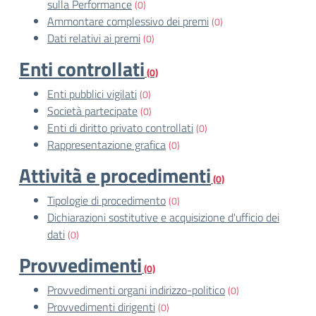
sulla Performance
(0)
Ammontare complessivo dei premi
(0)
Dati relativi ai premi
(0)
Enti controllati
(0)
Enti pubblici vigilati
(0)
Società partecipate
(0)
Enti di diritto privato controllati
(0)
Rappresentazione grafica
(0)
Attività e procedimenti
(0)
Tipologie di procedimento
(0)
Dichiarazioni sostitutive e acquisizione d'ufficio dei
dati
(0)
Provvedimenti
(0)
Provvedimenti organi indirizzo-politico
(0)
Provvedimenti dirigenti
(0)