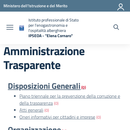
Vai ai contenuti
Vai al menu di navigazione
Vai al footer
Ministero dell'Istruzione e del Merito
Istituto professionale di Stato
per l'enogastronomia e
l'ospitalità alberghiera
IPSEOA - ''Elena Cornaro"
— Visita la pagina iniziale della scuola
Amministrazione
Trasparente
Disposizioni Generali
(0)
Piano triennale per la prevenzione della corruzione e
della trasparenza
(0)
Atti generali
(0)
Oneri informativi per cittadini e imprese
(0)
Organizzazione