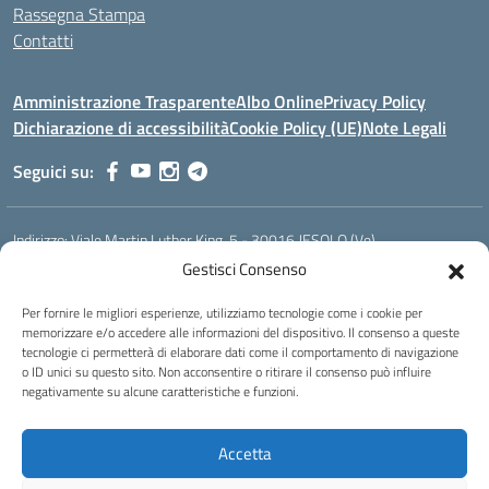
Rassegna Stampa
Contatti
Amministrazione Trasparente
Albo Online
Privacy Policy
Dichiarazione di accessibilità
Cookie Policy (UE)
Note Legali
Seguici su:
Indirizzo:
Viale Martin Luther King, 5 - 30016 JESOLO (Ve)
Centralino:
0421 92535
Email:
verh020008@istruzione.it
Gestisci Consenso
Posta elettronica certificata (PEC):
verh020008@pec.istruzione.it
Per fornire le migliori esperienze, utilizziamo tecnologie come i cookie per
Codice fiscale: 93023530277
memorizzare e/o accedere alle informazioni del dispositivo. Il consenso a queste
Codice meccanografico:
VERH020008
tecnologie ci permetterà di elaborare dati come il comportamento di navigazione
Codice Indice delle Pubbliche Amministrazioni (IPA): istsc_verh020008
o ID unici su questo sito. Non acconsentire o ritirare il consenso può influire
negativamente su alcune caratteristiche e funzioni.
Codice unico di fatturazione (CUF): UFBI5A
Istituto professionale di Stato per l'enogastronomia e l'ospitalità
Accetta
alberghiera
IPSEOA - ''Elena Cornaro"