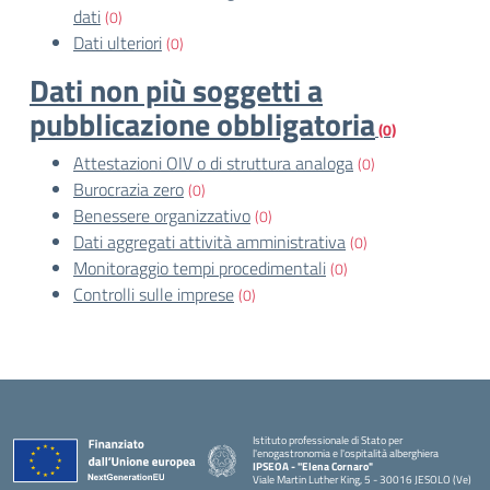
dati
(0)
Dati ulteriori
(0)
Dati non più soggetti a
pubblicazione obbligatoria
(0)
Attestazioni OIV o di struttura analoga
(0)
Burocrazia zero
(0)
Benessere organizzativo
(0)
Dati aggregati attività amministrativa
(0)
Monitoraggio tempi procedimentali
(0)
Controlli sulle imprese
(0)
Istituto professionale di Stato per
l'enogastronomia e l'ospitalità alberghiera
IPSEOA - ''Elena Cornaro"
Viale Martin Luther King, 5 - 30016 JESOLO (Ve)