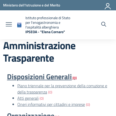
Vai ai contenuti
Vai al menu di navigazione
Vai al footer
Ministero dell'Istruzione e del Merito
Istituto professionale di Stato
per l'enogastronomia e
l'ospitalità alberghiera
IPSEOA - ''Elena Cornaro"
— Visita la pagina iniziale della scuola
Amministrazione
Trasparente
Disposizioni Generali
(0)
Piano triennale per la prevenzione della corruzione e
della trasparenza
(0)
Atti generali
(0)
Oneri informativi per cittadini e imprese
(0)
Organizzazione