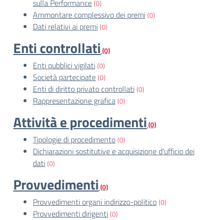
sulla Performance
(0)
Ammontare complessivo dei premi
(0)
Dati relativi ai premi
(0)
Enti controllati
(0)
Enti pubblici vigilati
(0)
Società partecipate
(0)
Enti di diritto privato controllati
(0)
Rappresentazione grafica
(0)
Attività e procedimenti
(0)
Tipologie di procedimento
(0)
Dichiarazioni sostitutive e acquisizione d'ufficio dei
dati
(0)
Provvedimenti
(0)
Provvedimenti organi indirizzo-politico
(0)
Provvedimenti dirigenti
(0)