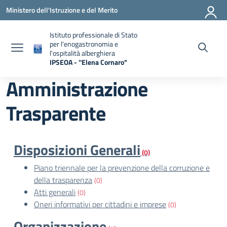
Vai ai contenuti
Vai al menu di navigazione
Vai al footer
Ministero dell'Istruzione e del Merito
Istituto professionale di Stato
per l'enogastronomia e
l'ospitalità alberghiera
IPSEOA - ''Elena Cornaro"
— Visita la pagina iniziale della scuola
Amministrazione
Trasparente
Disposizioni Generali
(0)
Piano triennale per la prevenzione della corruzione e
della trasparenza
(0)
Atti generali
(0)
Oneri informativi per cittadini e imprese
(0)
Organizzazione