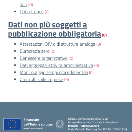
dati
(0)
Dati ulteriori
(0)
Dati non più soggetti a
pubblicazione obbligatoria
(0)
Attestazioni OIV o di struttura analoga
(0)
Burocrazia zero
(0)
Benessere organizzativo
(0)
Dati aggregati attività amministrativa
(0)
Monitoraggio tempi procedimentali
(0)
Controlli sulle imprese
(0)
Istituto professionale di Stato per
l'enogastronomia e l'ospitalità alberghiera
IPSEOA - ''Elena Cornaro"
Viale Martin Luther King, 5 - 30016 JESOLO (Ve)