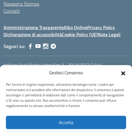
Rassegna Stampa
Contatti
Amministrazione Trasparente
Albo Online
Privacy Policy
Dichiarazione di accessibilità
Cookie Policy (UE)
Note Legali
Seguici su:
Indirizzo:
Viale Martin Luther King, 5 - 30016 JESOLO (Ve)
Centralino:
0421 92535
Email:
verh020008@istruzione.it
Gestisci Consenso
Posta elettronica certificata (PEC):
verh020008@pec.istruzione.it
Per fornire le migliori esperienze, utilizziamo tecnologie come i cookie per
Codice fiscale: 93023530277
memorizzare e/o accedere alle informazioni del dispositivo. Il consenso a queste
Codice meccanografico:
VERH020008
tecnologie ci permetterà di elaborare dati come il comportamento di navigazione
Codice Indice delle Pubbliche Amministrazioni (IPA): istsc_verh020008
o ID unici su questo sito. Non acconsentire o ritirare il consenso può influire
negativamente su alcune caratteristiche e funzioni.
Codice unico di fatturazione (CUF): UFBI5A
Istituto professionale di Stato per l'enogastronomia e l'ospitalità
Accetta
alberghiera
IPSEOA - ''Elena Cornaro"