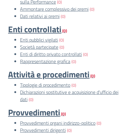
sulla Performance
(0)
Ammontare complessivo dei premi
(0)
Dati relativi ai premi
(0)
Enti controllati
(0)
Enti pubblici vigilati
(0)
Società partecipate
(0)
Enti di diritto privato controllati
(0)
Rappresentazione grafica
(0)
Attività e procedimenti
(0)
Tipologie di procedimento
(0)
Dichiarazioni sostitutive e acquisizione d'ufficio dei
dati
(0)
Provvedimenti
(0)
Provvedimenti organi indirizzo-politico
(0)
Provvedimenti dirigenti
(0)