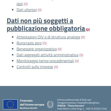
dati
(0)
Dati ulteriori
(0)
Dati non più soggetti a
pubblicazione obbligatoria
(0)
Attestazioni OIV o di struttura analoga
(0)
Burocrazia zero
(0)
Benessere organizzativo
(0)
Dati aggregati attività amministrativa
(0)
Monitoraggio tempi procedimentali
(0)
Controlli sulle imprese
(0)
Istituto professionale di Stato per
l'enogastronomia e l'ospitalità alberghiera
IPSEOA - ''Elena Cornaro"
Viale Martin Luther King, 5 - 30016 JESOLO (Ve)