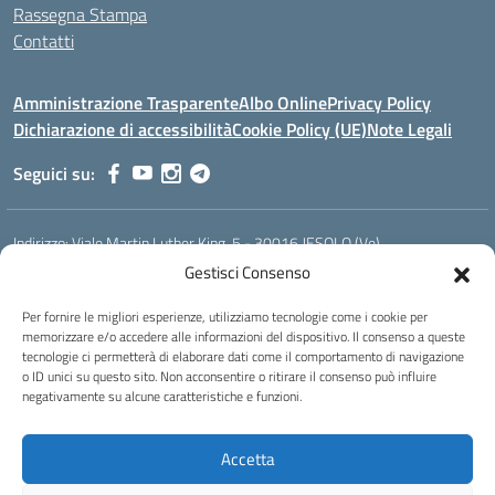
Rassegna Stampa
Contatti
Amministrazione Trasparente
Albo Online
Privacy Policy
Dichiarazione di accessibilità
Cookie Policy (UE)
Note Legali
Seguici su:
Indirizzo:
Viale Martin Luther King, 5 - 30016 JESOLO (Ve)
Centralino:
0421 92535
Email:
verh020008@istruzione.it
Gestisci Consenso
Posta elettronica certificata (PEC):
verh020008@pec.istruzione.it
Per fornire le migliori esperienze, utilizziamo tecnologie come i cookie per
Codice fiscale: 93023530277
memorizzare e/o accedere alle informazioni del dispositivo. Il consenso a queste
Codice meccanografico:
VERH020008
tecnologie ci permetterà di elaborare dati come il comportamento di navigazione
Codice Indice delle Pubbliche Amministrazioni (IPA): istsc_verh020008
o ID unici su questo sito. Non acconsentire o ritirare il consenso può influire
negativamente su alcune caratteristiche e funzioni.
Codice unico di fatturazione (CUF): UFBI5A
Istituto professionale di Stato per l'enogastronomia e l'ospitalità
Accetta
alberghiera
IPSEOA - ''Elena Cornaro"