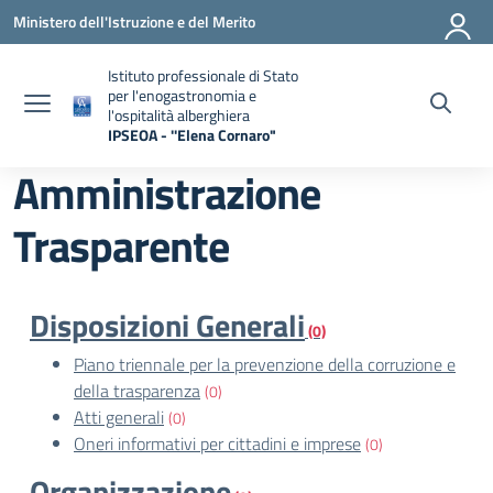
Vai ai contenuti
Vai al menu di navigazione
Vai al footer
Ministero dell'Istruzione e del Merito
Istituto professionale di Stato
per l'enogastronomia e
l'ospitalità alberghiera
IPSEOA - ''Elena Cornaro"
— Visita la pagina iniziale della scuola
Amministrazione
Trasparente
Disposizioni Generali
(0)
Piano triennale per la prevenzione della corruzione e
della trasparenza
(0)
Atti generali
(0)
Oneri informativi per cittadini e imprese
(0)
Organizzazione