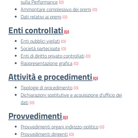
sulla Performance
(0)
Ammontare complessivo dei premi
(0)
Dati relativi ai premi
(0)
Enti controllati
(0)
Enti pubblici vigilati
(0)
Società partecipate
(0)
Enti di diritto privato controllati
(0)
Rappresentazione grafica
(0)
Attività e procedimenti
(0)
Tipologie di procedimento
(0)
Dichiarazioni sostitutive e acquisizione d'ufficio dei
dati
(0)
Provvedimenti
(0)
Provvedimenti organi indirizzo-politico
(0)
Provvedimenti dirigenti
(0)