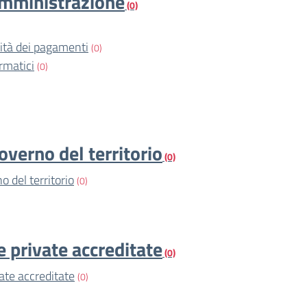
amministrazione
(0)
vità dei pagamenti
(0)
rmatici
(0)
overno del territorio
(0)
o del territorio
(0)
e private accreditate
(0)
vate accreditate
(0)