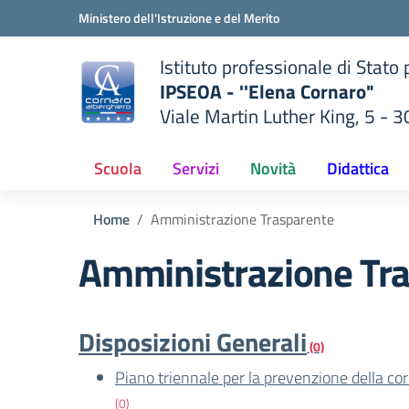
Vai ai contenuti
Vai al menu di navigazione
Vai al footer
Ministero dell'Istruzione e del Merito
Istituto professionale di Stato
IPSEOA - ''Elena Cornaro"
Viale Martin Luther King, 5 - 
— Visita la pagina iniziale del
lla scuola
Scuola
Servizi
Novità
Didattica
Home
Amministrazione Trasparente
Amministrazione Tr
Disposizioni Generali
(0)
Piano triennale per la prevenzione della co
(0)