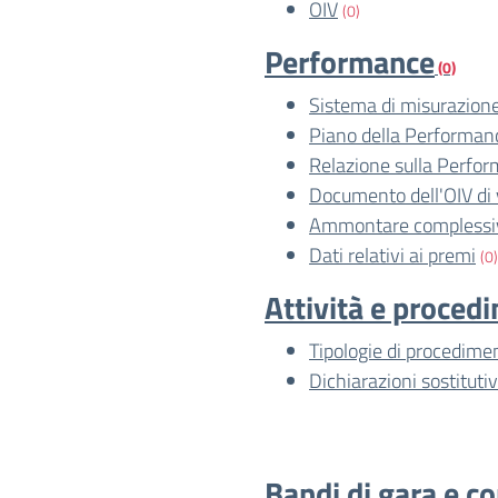
OIV
(0)
Performance
(0)
Sistema di misurazione
Piano della Performan
Relazione sulla Perfo
Documento dell'OIV di 
Ammontare complessiv
Dati relativi ai premi
(0)
Attività e proced
Tipologie di procedime
Dichiarazioni sostitutiv
Bandi di gara e co